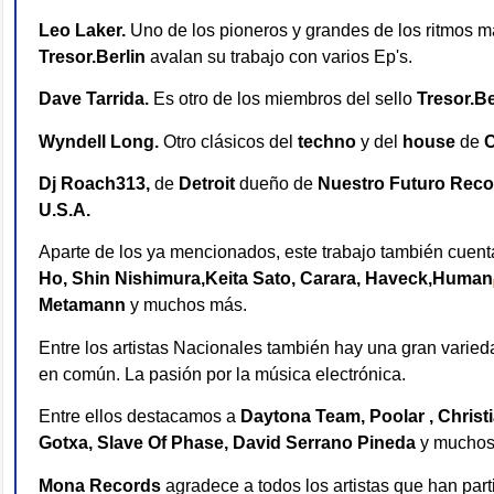
Leo Laker.
Uno de los pioneros y grandes de los ritmos m
Tresor.Berlin
avalan su trabajo con varios Ep's.
Dave Tarrida.
Es otro de los miembros del sello
Tresor.Be
Wyndell Long.
Otro clásicos del
techno
y del
house
de
C
Dj Roach313,
de
Detroit
dueño de
Nuestro Futuro Rec
U.S.A.
Aparte de los ya mencionados, este trabajo también cuenta
Ho, Shin Nishimura,Keita
Sato
, Carara, Haveck,Human
Metamann
y muchos más.
Entre los artistas Nacionales también hay una gran varied
en común. La pasión por la música electrónica.
Entre ellos destacamos a
Daytona Team, Poolar , Christi
Gotxa, Slave Of Phase, David Serrano Pineda
y muchos 
Mona Records
agradece a todos los artistas que han part