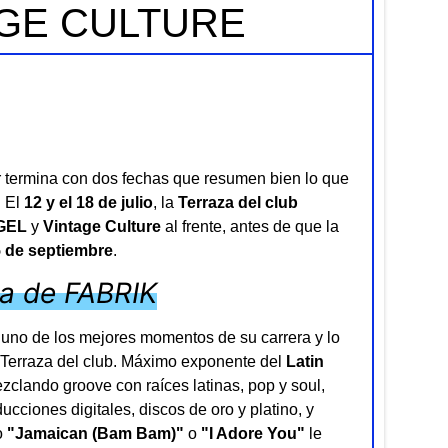
AGE CULTURE
termina con dos fechas que resumen bien lo que
. El
12 y el 18 de julio
, la
Terraza del club
GEL
y
Vintage Culture
al frente, antes de que la
5 de septiembre
.
za de FABRIK
en uno de los mejores momentos de su carrera y lo
a Terraza del club. Máximo exponente del
Latin
clando groove con raíces latinas, pop y soul,
cciones digitales, discos de oro y platino, y
o
"Jamaican (Bam Bam)"
o
"I Adore You"
le