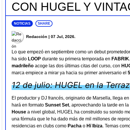
CON HUGEL Y VINT
NOTICIAS
SHARE
Redacción
| 07 Jul, 2026.
Lo que empezó en septiembre como un debut prometedor 
ha sido
LOOP
durante su primera temporada en
FABRIK
madrileño
acoge las dos últimas citas del curso, con
HU
marca empiece a mirar ya hacia su primer aniversario el
12 de julio: HUGEL en la Terra
El productor y DJ francés, originario de Marsella, llega 
hará en formato
Sunset Set
, aprovechando la tarde en l
House
a nivel global, HUGEL ha construido su sonido mez
una fórmula que le ha dado más de mil millones de reprodu
residencias en clubs como
Pacha
o
Hï Ibiza
. Temas com