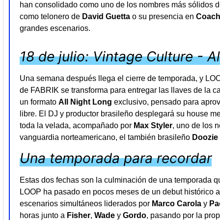
han consolidado como uno de los nombres más sólidos de
como telonero de
David Guetta
o su presencia en
Coach
grandes escenarios.
18 de julio: Vintage Culture - A
Una semana después llega el cierre de temporada, y LOOP
de FABRIK se transforma para entregar las llaves de la c
un formato
All Night Long
exclusivo, pensado para aprove
libre. El DJ y productor brasileño desplegará su house m
toda la velada, acompañado por
Max Styler
, uno de los 
vanguardia norteamericano, el también brasileño
Doozie
Una temporada para recordar
Estas dos fechas son la culminación de una temporada qu
LOOP ha pasado en pocos meses de un debut histórico a 
escenarios simultáneos liderados por
Marco Carola
y
Pa
horas junto a
Fisher
,
Wade
y
Gordo
, pasando por la pr