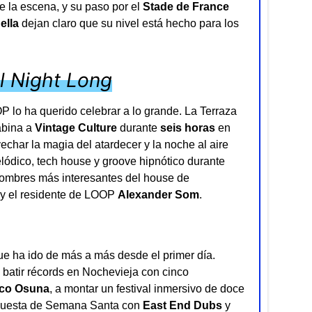
 la escena, y su paso por el
Stade de France
ella
dejan claro que su nivel está hecho para los
ll Night Long
 lo ha querido celebrar a lo grande. La Terraza
abina a
Vintage Culture
durante
seis horas
en
char la magia del atardecer y la noche al aire
elódico, tech house y groove hipnótico durante
nombres más interesantes del house de
y el residente de LOOP
Alexander Som
.
e ha ido de más a más desde el primer día.
batir récords en Nochevieja con cinco
co Osuna
, a montar un festival inmersivo de doce
opuesta de Semana Santa con
East End Dubs
y