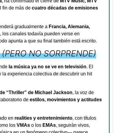
a
, ha confirmado el cierre de
MTV Music, MTV
l fin de más de
cuatro décadas de emisiones
xtenderá gradualmente a
Francia, Alemania,
, los canales todavía pueden verse en
odo apunta a que su final también está escrito.
 (PERO NO SORPRENDE)
donde
la música ya no se ve en televisión
. El
y la experiencia colectiva de descubrir un hit
 de “Thriller” de Michael Jackson
, la voz de
 laboratorio de
estilos, movimientos y actitudes
rado en
realities y entretenimiento
, con títulos
como los
VMAs
o los
EMAs
, seguirán vivos,
a música en un fenómeno colectivo— parece