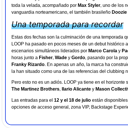
toda la velada, acompañado por
Max Styler
, uno de los 
vanguardia norteamericano, el también brasileño
Doozie
Una temporada para recordar
Estas dos fechas son la culminación de una temporada qu
LOOP ha pasado en pocos meses de un debut histórico a 
escenarios simultáneos liderados por
Marco Carola
y
Pa
horas junto a
Fisher
,
Wade
y
Gordo
, pasando por la pr
Franky Rizardo
. En apenas un año, la marca ha construi
la han situado como una de las referencias del clubbing n
Pero esto no es un adiós. LOOP ya tiene en el horizonte 
The Martinez Brothers
,
Ilario Alicante
y
Mason Collecti
Las entradas para el
12 y el 18 de julio
están disponibles 
opciones de acceso general, zona VIP, Backstage Experi