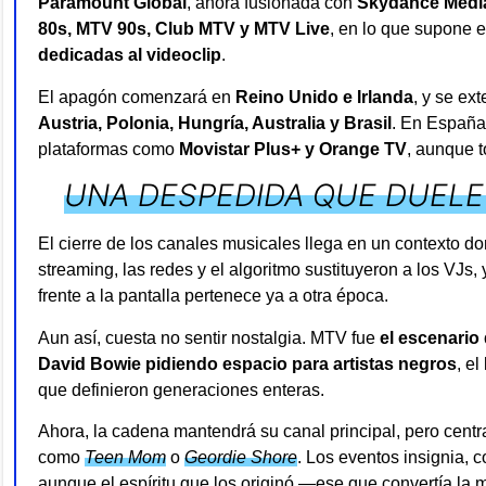
Paramount Global
, ahora fusionada con
Skydance Medi
80s, MTV 90s, Club MTV y MTV Live
, en lo que supone e
dedicadas al videoclip
.
El apagón comenzará en
Reino Unido e Irlanda
, y se e
Austria, Polonia, Hungría, Australia y Brasil
. En España
plataformas como
Movistar Plus+ y Orange TV
, aunque t
UNA DESPEDIDA QUE DUELE
El cierre de los canales musicales llega en un contexto 
streaming, las redes y el algoritmo sustituyeron a los VJs, 
frente a la pantalla pertenece ya a otra época.
Aun así, cuesta no sentir nostalgia. MTV fue
el escenario
David Bowie pidiendo espacio para artistas negros
, el
que definieron generaciones enteras.
Ahora, la cadena mantendrá su canal principal, pero cent
como
Teen Mom
o
Geordie Shore
. Los eventos insignia, 
aunque el espíritu que los originó —ese que convertía l