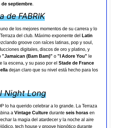
5 de septiembre
.
za de FABRIK
en uno de los mejores momentos de su carrera y lo
a Terraza del club. Máximo exponente del
Latin
clando groove con raíces latinas, pop y soul,
cciones digitales, discos de oro y platino, y
o
"Jamaican (Bam Bam)"
o
"I Adore You"
le
 la escena, y su paso por el
Stade de France
ella
dejan claro que su nivel está hecho para los
ll Night Long
 lo ha querido celebrar a lo grande. La Terraza
abina a
Vintage Culture
durante
seis horas
en
char la magia del atardecer y la noche al aire
elódico, tech house y groove hipnótico durante