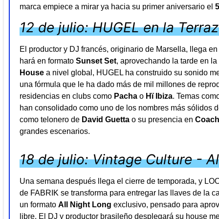
marca empiece a mirar ya hacia su primer aniversario el
12 de julio: HUGEL en la Terra
El productor y DJ francés, originario de Marsella, llega 
hará en formato
Sunset Set
, aprovechando la tarde en l
House
a nivel global, HUGEL ha construido su sonido mez
una fórmula que le ha dado más de mil millones de reprodu
residencias en clubs como
Pacha
o
Hï Ibiza
. Temas com
han consolidado como uno de los nombres más sólidos de
como telonero de
David Guetta
o su presencia en
Coach
grandes escenarios.
18 de julio: Vintage Culture - A
Una semana después llega el cierre de temporada, y LOOP
de FABRIK se transforma para entregar las llaves de la c
un formato
All Night Long
exclusivo, pensado para aprove
libre. El DJ y productor brasileño desplegará su house m