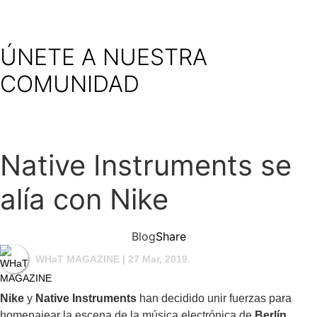
ÚNETE A NUESTRA
COMUNIDAD
Native Instruments se
alía con Nike
Blog
Share
WHaT MAGAZINE
| 27 Mar, 2019.
Nike
y
Native Instruments
han decidido unir fuerzas para
homenajear la escena de la música electrónica de
Berlín,