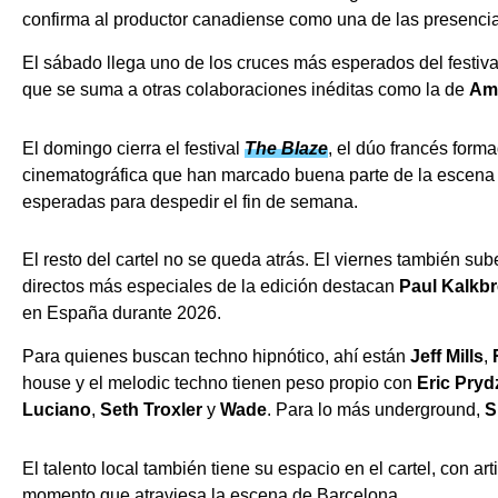
confirma al productor canadiense como una de las presencias
El sábado llega uno de los cruces más esperados del festiva
que se suma a otras colaboraciones inéditas como la de
Am
El domingo cierra el festival
The Blaze
, el dúo francés form
cinematográfica que han marcado buena parte de la escena el
esperadas para despedir el fin de semana.
El resto del cartel no se queda atrás. El viernes también su
directos más especiales de la edición destacan
Paul Kalkb
en España durante 2026.
Para quienes buscan techno hipnótico, ahí están
Jeff Mills
,
house y el melodic techno tienen peso propio con
Eric Pryd
Luciano
,
Seth Troxler
y
Wade
. Para lo más underground,
S
El talento local también tiene su espacio en el cartel, con a
momento que atraviesa la escena de Barcelona.