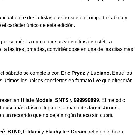
itual entre dos artistas que no suelen compartir cabina y
o el carácter único de esta edición.
o por su música como por sus videoclips de estética
 a las tres jornadas, convirtiéndose en una de las citas más
e el sábado se completa con
Eric Prydz
y
Luciano
. Entre los
s últimos los únicos conciertos en formato live que ofrecerán
epresentan
I Hate Models
,
SNTS
y
999999999
. El melodic
l house más clásico llega de la mano de
Jamie Jones
,
n un recorrido que no deja ningún hueco sin cubrir.
cè
,
B1N0
,
Lildami
y
Flashy Ice Cream
, reflejo del buen