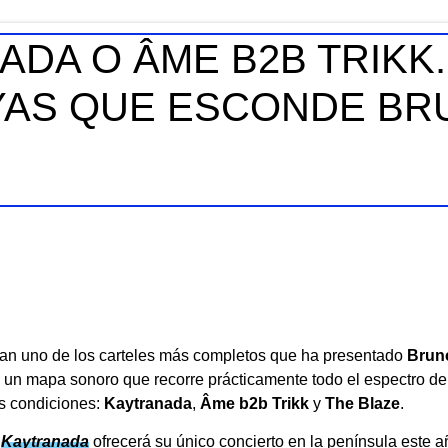
ADA O ÂME B2B TRIKK
YAS QUE ESCONDE BR
man uno de los carteles más completos que ha presentado
Brunc
un mapa sonoro que recorre prácticamente todo el espectro de la
as condiciones:
Kaytranada
,
Âme b2b Trikk
y
The Blaze
.
.
Kaytranada
ofrecerá su único concierto en la península este a