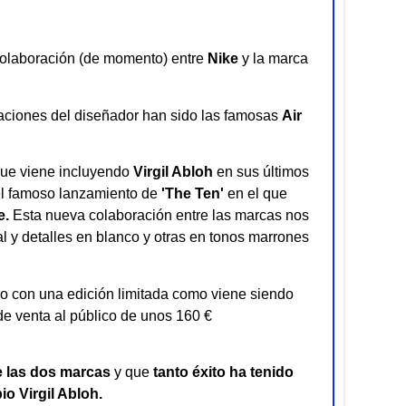
colaboración (de momento) entre
Nike
y la marca
caciones del diseñador han sido las famosas
Air
 que viene incluyendo
Virgil Abloh
en sus últimos
l famoso lanzamiento de
'The Ten'
en el que
e.
Esta nueva colaboración entre las marcas nos
l y detalles en blanco y otras en tonos marrones
ero con una edición limitada como viene siendo
de venta al público de unos 160 €
re las dos marcas
y que
tanto éxito ha tenido
o Virgil Abloh.