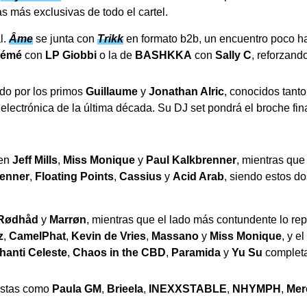
 más exclusivas de todo el cartel.
l.
Âme
se junta con
Trikk
en formato b2b, un encuentro poco hab
émé
con
LP Giobbi
o la de
BASHKKA
con
Sally C
, reforzand
ado por los primos
Guillaume
y
Jonathan Alric
, conocidos tant
ectrónica de la última década. Su DJ set pondrá el broche final
ben
Jeff Mills
,
Miss Monique
y
Paul Kalkbrenner
, mientras qu
renner
,
Floating Points
,
Cassius
y
Acid Arab
, siendo estos do
Rødhåd
y
Marrøn
, mientras que el lado más contundente lo r
z
,
CamelPhat
,
Kevin de Vries
,
Massano
y
Miss Monique
, y e
hanti Celeste
,
Chaos in the CBD
,
Paramida
y
Yu Su
completa
rtistas como
Paula GM
,
Brieela
,
INEXXSTABLE
,
NHYMPH
,
Mer