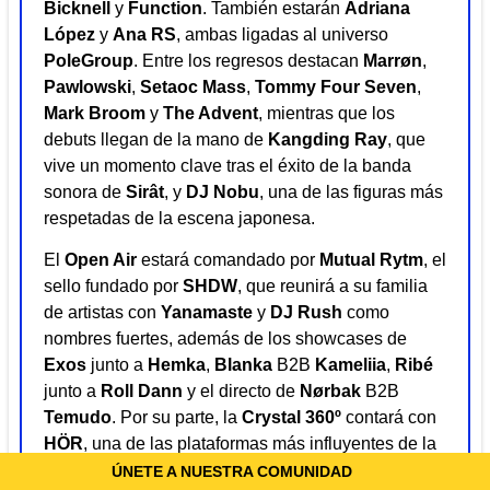
Bicknell
y
Function
. También estarán
Adriana
López
y
Ana RS
, ambas ligadas al universo
PoleGroup
. Entre los regresos destacan
Marrøn
,
Pawlowski
,
Setaoc Mass
,
Tommy Four Seven
,
Mark Broom
y
The Advent
, mientras que los
debuts llegan de la mano de
Kangding Ray
, que
vive un momento clave tras el éxito de la banda
sonora de
Sirât
, y
DJ Nobu
, una de las figuras más
respetadas de la escena japonesa.
El
Open Air
estará comandado por
Mutual Rytm
, el
sello fundado por
SHDW
, que reunirá a su familia
de artistas con
Yanamaste
y
DJ Rush
como
nombres fuertes, además de los showcases de
Exos
junto a
Hemka
,
Blanka
B2B
Kameliia
,
Ribé
junto a
Roll Dann
y el directo de
Nørbak
B2B
Temudo
. Por su parte, la
Crystal 360º
contará con
HÖR
, una de las plataformas más influyentes de la
escena desde la pandemia, que anunciará su line
ÚNETE A NUESTRA COMUNIDAD