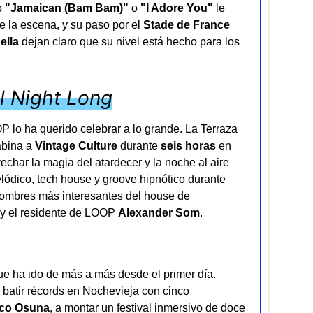
o
"Jamaican (Bam Bam)"
o
"I Adore You"
le
 la escena, y su paso por el
Stade de France
ella
dejan claro que su nivel está hecho para los
ll Night Long
 lo ha querido celebrar a lo grande. La Terraza
abina a
Vintage Culture
durante
seis horas
en
char la magia del atardecer y la noche al aire
elódico, tech house y groove hipnótico durante
nombres más interesantes del house de
y el residente de LOOP
Alexander Som
.
e ha ido de más a más desde el primer día.
batir récords en Nochevieja con cinco
co Osuna
, a montar un festival inmersivo de doce