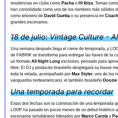
residencias en clubs como
Pacha
o
Hï Ibiza
. Temas com
han consolidado como uno de los nombres más sólidos de
como telonero de
David Guetta
o su presencia en
Coach
grandes escenarios.
18 de julio: Vintage Culture - A
Una semana después llega el cierre de temporada, y LOOP
de FABRIK se transforma para entregar las llaves de la c
un formato
All Night Long
exclusivo, pensado para aprove
libre. El DJ y productor brasileño desplegará su house m
toda la velada, acompañado por
Max Styler
, uno de los 
vanguardia norteamericano, el también brasileño
Doozie
Una temporada para recordar
Estas dos fechas son la culminación de una temporada qu
LOOP ha pasado en pocos meses de un debut histórico a 
escenarios simultáneos liderados por
Marco Carola
y
Pa