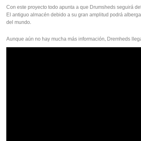
Con este proyecto todo apunta a que Drumsheds seguirá defi
El antiguo almacén debido a su gran amplitud podrá alberga
del mundo.
Aunque aún no hay mucha más información, Dremheds llega