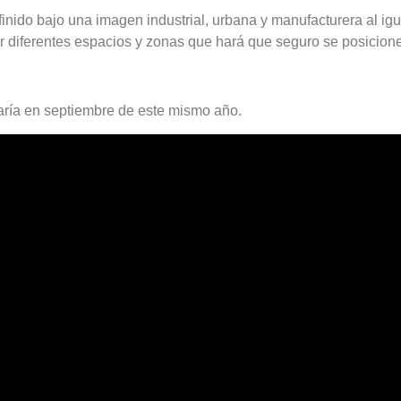
nido bajo una imagen industrial, urbana y manufacturera al igu
r diferentes espacios y zonas que hará que seguro se posicion
ría en septiembre de este mismo año.