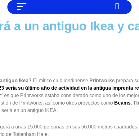
NO SOMOS CHAT GPT, PERO IGUAL
Noticias
rá a un antiguo Ikea y 
TAMBIÉN TE PODEMOS AYUDAR
Tendencias
'
Entrevistas
Foodie
Cultura
Mix series
antiguo Ikea?
El mítico club londinense
Printworks
prepara su
3 sería su último año de actividad en la antigua imprenta r
Barras Del Mes
Y es que Printworks estaba considerado como uno de los mejo
estión de Printworks, así como otros proyectos como
Beams
,
Th
Música
 sería en un antiguo IKEA.
gerá a unas 15.000 personas en sus 56.000 metros cuadrados.
rio de Tottenham Hale.