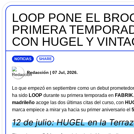
LOOP PONE EL BROC
PRIMERA TEMPORAD
CON HUGEL Y VINT
NOTICIAS
SHARE
Redacción
| 07 Jul, 2026.
Lo que empezó en septiembre como un debut prometedor 
ha sido
LOOP
durante su primera temporada en
FABRIK
madrileño
acoge las dos últimas citas del curso, con
HU
marca empiece a mirar ya hacia su primer aniversario el
12 de julio: HUGEL en la Terra