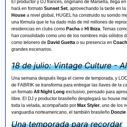
El productor y DJ francés, originario de Marsella, llega 
hará en formato
Sunset Set
, aprovechando la tarde en l
House
a nivel global, HUGEL ha construido su sonido mez
una fórmula que le ha dado más de mil millones de reprodu
residencias en clubs como
Pacha
o
Hï Ibiza
. Temas com
han consolidado como uno de los nombres más sólidos de
como telonero de
David Guetta
o su presencia en
Coach
grandes escenarios.
18 de julio: Vintage Culture - A
Una semana después llega el cierre de temporada, y LOOP
de FABRIK se transforma para entregar las llaves de la c
un formato
All Night Long
exclusivo, pensado para aprove
libre. El DJ y productor brasileño desplegará su house m
toda la velada, acompañado por
Max Styler
, uno de los 
vanguardia norteamericano, el también brasileño
Doozie
Una temporada para recordar