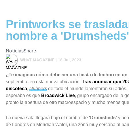
Printworks se traslada
nombre a 'Drumsheds
Noticias
Share
WHaT MAGAZINE
| 18 Jul, 2023.
¿Te imaginas cómo debe ser una fiesta de techno en un 
septiembre en esta nueva ubicación.
Tras anunciar que 202
discoteca
,
clubbers
de todo el mundo lamentaron su adiós. 
esperaba es que
Broadwick Live
, grupo encargado de la g
pronto la apertura de otro macroespacio y mucho menos que
La nueva sala llegará bajo el nombre de
'Drumsheds'
y aco
de Londres en Meridian Water, una zona muy cercana al bar