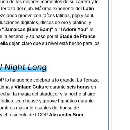
en uno de los mejores momentos de su carrera y lo
a Terraza del club. Máximo exponente del
Latin
clando groove con raíces latinas, pop y soul,
cciones digitales, discos de oro y platino, y
o
"Jamaican (Bam Bam)"
o
"I Adore You"
le
 la escena, y su paso por el
Stade de France
ella
dejan claro que su nivel está hecho para los
ll Night Long
 lo ha querido celebrar a lo grande. La Terraza
abina a
Vintage Culture
durante
seis horas
en
char la magia del atardecer y la noche al aire
elódico, tech house y groove hipnótico durante
nombres más interesantes del house de
y el residente de LOOP
Alexander Som
.