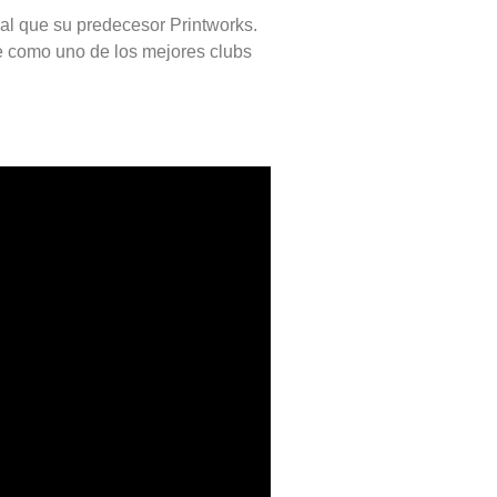
al que su predecesor Printworks.
e como uno de los mejores clubs