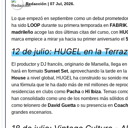
Redacción
| 07 Jul, 2026.
Lo que empezó en septiembre como un debut prometedor 
ha sido
LOOP
durante su primera temporada en
FABRIK
madrileño
acoge las dos últimas citas del curso, con
HU
marca empiece a mirar ya hacia su primer aniversario el
12 de julio: HUGEL en la Terra
El productor y DJ francés, originario de Marsella, llega 
hará en formato
Sunset Set
, aprovechando la tarde en l
House
a nivel global, HUGEL ha construido su sonido mez
una fórmula que le ha dado más de mil millones de reprodu
residencias en clubs como
Pacha
o
Hï Ibiza
. Temas com
han consolidado como uno de los nombres más sólidos de
como telonero de
David Guetta
o su presencia en
Coach
grandes escenarios.