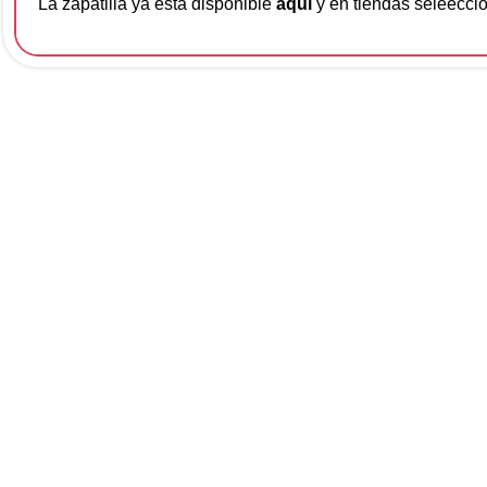
La zapatilla ya esta disponible
aquí
y en tiendas seleecci