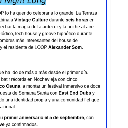
ll Night Long
 lo ha querido celebrar a lo grande. La Terraza
abina a
Vintage Culture
durante
seis horas
en
char la magia del atardecer y la noche al aire
elódico, tech house y groove hipnótico durante
nombres más interesantes del house de
y el residente de LOOP
Alexander Som
.
e ha ido de más a más desde el primer día.
batir récords en Nochevieja con cinco
co Osuna
, a montar un festival inmersivo de doce
opuesta de Semana Santa con
East End Dubs
y
do una identidad propia y una comunidad fiel que
acional.
su
primer aniversario el 5 de septiembre
, con
ve
ya confirmados.