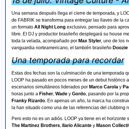
18 de julio: Vintage Culture - A
Una semana después llega el cierre de temporada, y LOOP
de FABRIK se transforma para entregar las llaves de la c
un formato
All Night Long
exclusivo, pensado para aprove
libre. El DJ y productor brasileño desplegará su house m
toda la velada, acompañado por
Max Styler
, uno de los 
vanguardia norteamericano, el también brasileño
Doozie
Una temporada para recordar
Estas dos fechas son la culminación de una temporada qu
LOOP ha pasado en pocos meses de un debut histórico a 
escenarios simultáneos liderados por
Marco Carola
y
Pa
horas junto a
Fisher
,
Wade
y
Gordo
, pasando por la pr
Franky Rizardo
. En apenas un año, la marca ha construi
la han situado como una de las referencias del clubbing n
Pero esto no es un adiós. LOOP ya tiene en el horizonte 
The Martinez Brothers
,
Ilario Alicante
y
Mason Collecti