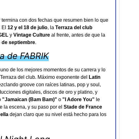
termina con dos fechas que resumen bien lo que
. El
12 y el 18 de julio
, la
Terraza del club
GEL
y
Vintage Culture
al frente, antes de que la
5 de septiembre
.
za de FABRIK
en uno de los mejores momentos de su carrera y lo
a Terraza del club. Máximo exponente del
Latin
clando groove con raíces latinas, pop y soul,
cciones digitales, discos de oro y platino, y
o
"Jamaican (Bam Bam)"
o
"I Adore You"
le
 la escena, y su paso por el
Stade de France
ella
dejan claro que su nivel está hecho para los