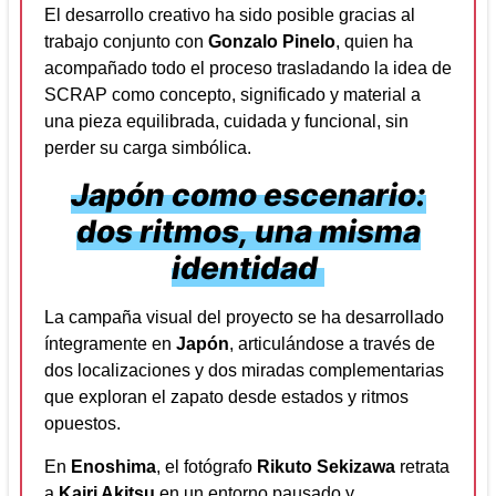
El desarrollo creativo ha sido posible gracias al
trabajo conjunto con
Gonzalo Pinelo
, quien ha
acompañado todo el proceso trasladando la idea de
SCRAP como concepto, significado y material a
una pieza equilibrada, cuidada y funcional, sin
perder su carga simbólica.
Japón como escenario:
dos ritmos, una misma
identidad
La campaña visual del proyecto se ha desarrollado
íntegramente en
Japón
, articulándose a través de
dos localizaciones y dos miradas complementarias
que exploran el zapato desde estados y ritmos
opuestos.
En
Enoshima
, el fotógrafo
Rikuto Sekizawa
retrata
a
Kairi Akitsu
en un entorno pausado y