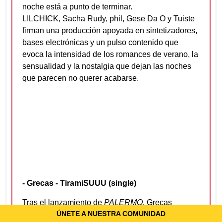
noche está a punto de terminar.
LILCHICK, Sacha Rudy, phil, Gese Da O y Tuiste
firman una producción apoyada en sintetizadores,
bases electrónicas y un pulso contenido que
evoca la intensidad de los romances de verano, la
sensualidad y la nostalgia que dejan las noches
que parecen no querer acabarse.
- Grecas - TiramiSUUU (single)
Tras el lanzamiento de
PALERMO
, Grecas
ÚNETE A NUESTRA COMUNIDAD
regresa con
TiramiSUUU
, su nuevo single. El