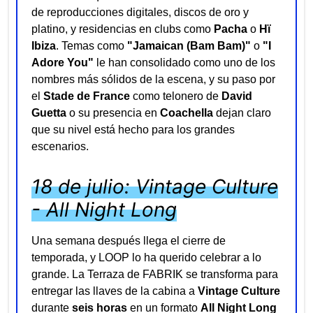
de reproducciones digitales, discos de oro y
platino, y residencias en clubs como
Pacha
o
Hï
Ibiza
. Temas como
"Jamaican (Bam Bam)"
o
"I
Adore You"
le han consolidado como uno de los
nombres más sólidos de la escena, y su paso por
el
Stade de France
como telonero de
David
Guetta
o su presencia en
Coachella
dejan claro
que su nivel está hecho para los grandes
escenarios.
18 de julio: Vintage Culture
- All Night Long
Una semana después llega el cierre de
temporada, y LOOP lo ha querido celebrar a lo
grande. La Terraza de FABRIK se transforma para
entregar las llaves de la cabina a
Vintage Culture
durante
seis horas
en un formato
All Night Long