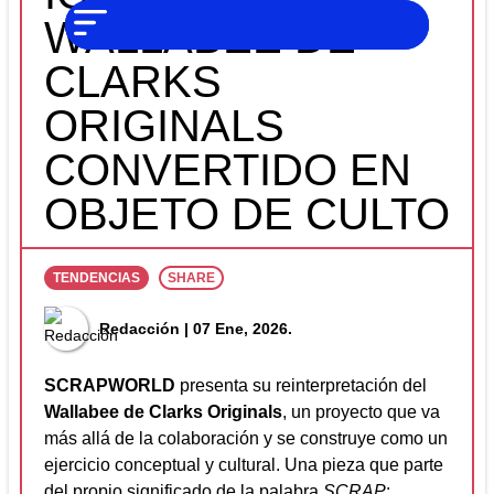
NO SOMOS
Noticias
WALLABEE DE
CHAT GPT,
PERO IGUAL
Tendencias
TAMBIÉN TE
CLARKS
PODEMOS
AYUDAR
Entrevistas
ORIGINALS
Foodie
CONVERTIDO EN
Cultura
OBJETO DE CULTO
Mix
series
TENDENCIAS
SHARE
Barras
Del
Redacción
| 07 Ene, 2026.
Mes
SCRAPWORLD
presenta su reinterpretación del
Música
Wallabee de Clarks Originals
, un proyecto que va
más allá de la colaboración y se construye como un
ejercicio conceptual y cultural. Una pieza que parte
del propio significado de la palabra
SCRAP
: