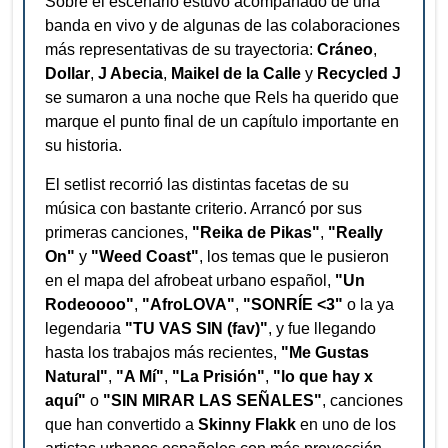
Sobre el escenario estuvo acompañado de una
banda en vivo y de algunas de las colaboraciones
más representativas de su trayectoria:
Cráneo
,
Dollar
,
J Abecia
,
Maikel de la Calle
y
Recycled J
se sumaron a una noche que Rels ha querido que
marque el punto final de un capítulo importante en
su historia.
El setlist recorrió las distintas facetas de su
música con bastante criterio. Arrancó por sus
primeras canciones,
"Reika de Pikas"
,
"Really
On"
y
"Weed Coast"
, los temas que le pusieron
en el mapa del afrobeat urbano español,
"Un
Rodeoooo"
,
"AfroLOVA"
,
"SONRÍE <3"
o la ya
legendaria
"TU VAS SIN (fav)"
, y fue llegando
hasta los trabajos más recientes,
"Me Gustas
Natural"
,
"A Mí"
,
"La Prisión"
,
"lo que hay x
aquí"
o
"SIN MIRAR LAS SEÑALES"
, canciones
que han convertido a
Skinny Flakk
en uno de los