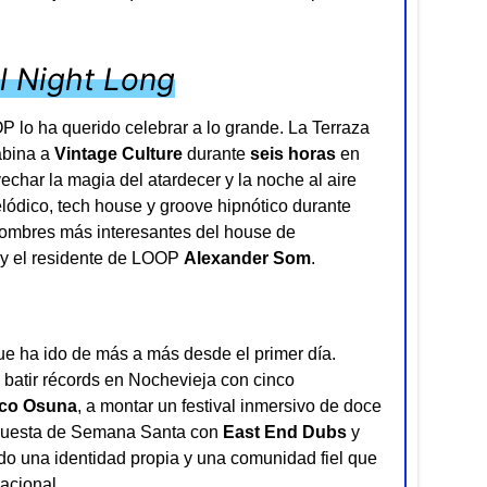
ll Night Long
 lo ha querido celebrar a lo grande. La Terraza
abina a
Vintage Culture
durante
seis horas
en
char la magia del atardecer y la noche al aire
elódico, tech house y groove hipnótico durante
nombres más interesantes del house de
y el residente de LOOP
Alexander Som
.
e ha ido de más a más desde el primer día.
batir récords en Nochevieja con cinco
co Osuna
, a montar un festival inmersivo de doce
opuesta de Semana Santa con
East End Dubs
y
do una identidad propia y una comunidad fiel que
acional.