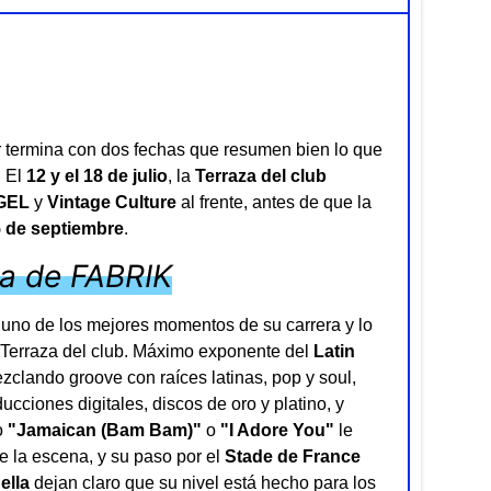
termina con dos fechas que resumen bien lo que
. El
12 y el 18 de julio
, la
Terraza del club
GEL
y
Vintage Culture
al frente, antes de que la
5 de septiembre
.
za de FABRIK
en uno de los mejores momentos de su carrera y lo
a Terraza del club. Máximo exponente del
Latin
clando groove con raíces latinas, pop y soul,
cciones digitales, discos de oro y platino, y
o
"Jamaican (Bam Bam)"
o
"I Adore You"
le
 la escena, y su paso por el
Stade de France
ella
dejan claro que su nivel está hecho para los