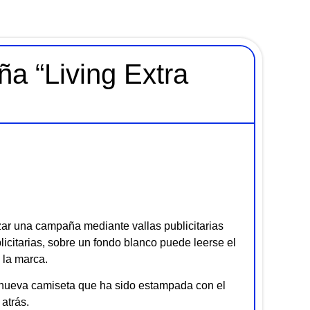
Tendencias
Entrevistas
a “Living Extra
Foodie
Cultura
Mix series
Barras Del Mes
Música
zar una campaña mediante vallas publicitarias
icitarias, sobre un fondo blanco puede leerse el
e la marca.
nueva camiseta que ha sido estampada con el
atrás.