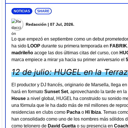
NOTICIAS
SHARE
Redacción
| 07 Jul, 2026.
Lo que empezó en septiembre como un debut prometedor 
ha sido
LOOP
durante su primera temporada en
FABRIK
madrileño
acoge las dos últimas citas del curso, con
HU
marca empiece a mirar ya hacia su primer aniversario el
12 de julio: HUGEL en la Terra
El productor y DJ francés, originario de Marsella, llega 
hará en formato
Sunset Set
, aprovechando la tarde en l
House
a nivel global, HUGEL ha construido su sonido mez
una fórmula que le ha dado más de mil millones de reprodu
residencias en clubs como
Pacha
o
Hï Ibiza
. Temas com
han consolidado como uno de los nombres más sólidos de
como telonero de
David Guetta
o su presencia en
Coach