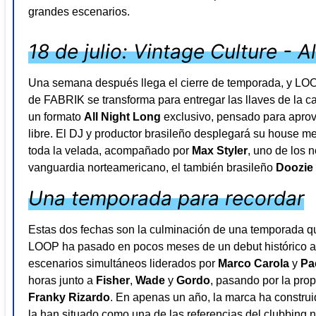
grandes escenarios.
18 de julio: Vintage Culture - A
Una semana después llega el cierre de temporada, y LOOP
de FABRIK se transforma para entregar las llaves de la c
un formato
All Night Long
exclusivo, pensado para aprove
libre. El DJ y productor brasileño desplegará su house m
toda la velada, acompañado por
Max Styler
, uno de los 
vanguardia norteamericano, el también brasileño
Doozie
Una temporada para recordar
Estas dos fechas son la culminación de una temporada qu
LOOP ha pasado en pocos meses de un debut histórico a 
escenarios simultáneos liderados por
Marco Carola
y
Pa
horas junto a
Fisher
,
Wade
y
Gordo
, pasando por la pr
Franky Rizardo
. En apenas un año, la marca ha construi
la han situado como una de las referencias del clubbing n