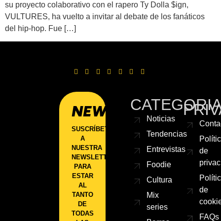
su proyecto colaborativo con el rapero Ty Dolla $ign,
VULTURES, ha vuelto a invitar al debate de los fanáticos
del hip-hop. Fue […]
CATEGORI
PRIV
NEWSLETTER
Noticias
Conta
SUSCRÍBETE
Tendencias
A
Políti
NUESTRA
Entrevistas
de
NEWSLETTER
priva
Foodie
PARA
ESTAR
Políti
Cultura
AL
de
TANTO
Mix
cooki
DE
series
TODAS
FAQs