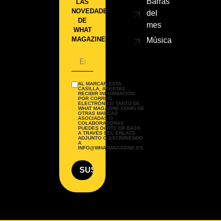
Barras
LAS
NOVEDADES
del
DE
mes
WHAT
MAGAZINE.
Música
AL MARCAR ESTA
CASILLA, ACEPTAS
RECIBIR INFORMACIÓN
POR CORREO
ELECTRÓNICO TANTO DE
WHAT MAGAZINE COMO DE
OTRAS MARCAS
ASOCIADAS O
COLABORADORAS.
PUEDES DARTE DE BAJA
A TRAVÉS DEL ENLACE
ADJUNTO O ESCRIBIENDO
A
INFO@WHATMAGAZINE.ES.