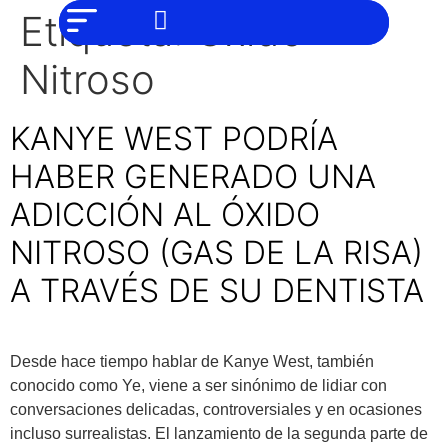
NO SOMOS
Noticias
Etiqueta:
Óxido
CHAT GPT,
PERO IGUAL
Tendencias
TAMBIÉN TE
Nitroso
PODEMOS
AYUDAR
Entrevistas
KANYE WEST PODRÍA
Foodie
HABER GENERADO UNA
Cultura
ADICCIÓN AL ÓXIDO
Mix
series
NITROSO (GAS DE LA RISA)
Barras
A TRAVÉS DE SU DENTISTA
Del
Mes
Música
Desde hace tiempo hablar de Kanye West, también
conocido como Ye, viene a ser sinónimo de lidiar con
conversaciones delicadas, controversiales y en ocasiones
incluso surrealistas. El lanzamiento de la segunda parte de