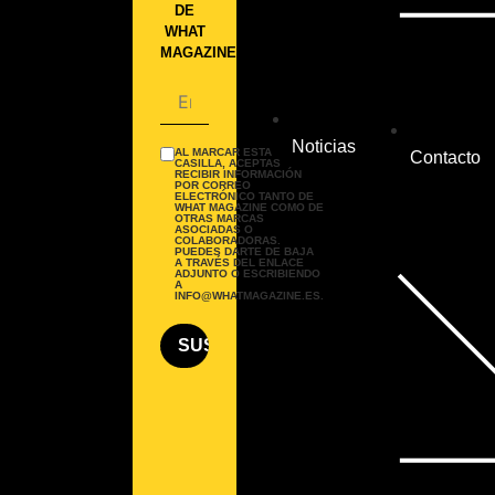
DE
WHAT
MAGAZINE.
Noticias
AL MARCAR ESTA
Contacto
CASILLA, ACEPTAS
RECIBIR INFORMACIÓN
POR CORREO
ELECTRÓNICO TANTO DE
WHAT MAGAZINE COMO DE
OTRAS MARCAS
ASOCIADAS O
COLABORADORAS.
PUEDES DARTE DE BAJA
A TRAVÉS DEL ENLACE
ADJUNTO O ESCRIBIENDO
A
INFO@WHATMAGAZINE.ES.