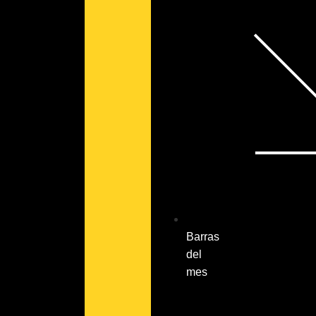
Barras
del
mes