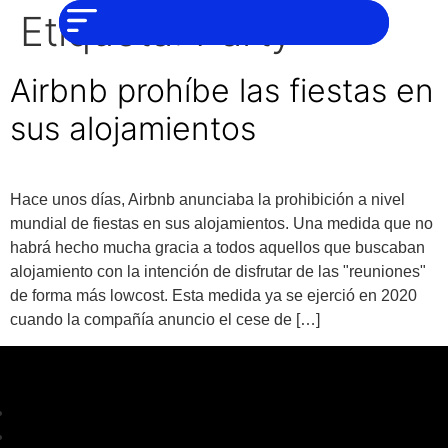
NO SOMOS
Noticias
Etiqueta:
Party
CHAT GPT,
PERO IGUAL
Tendencias
TAMBIÉN TE
PODEMOS
Airbnb prohíbe las fiestas en
AYUDAR
Entrevistas
sus alojamientos
Foodie
Cultura
Hace unos días, Airbnb anunciaba la prohibición a nivel
Mix
mundial de fiestas en sus alojamientos. Una medida que no
series
habrá hecho mucha gracia a todos aquellos que buscaban
alojamiento con la intención de disfrutar de las "reuniones"
Barras
Del
de forma más lowcost. Esta medida ya se ejerció en 2020
Mes
cuando la compañía anuncio el cese de […]
Música