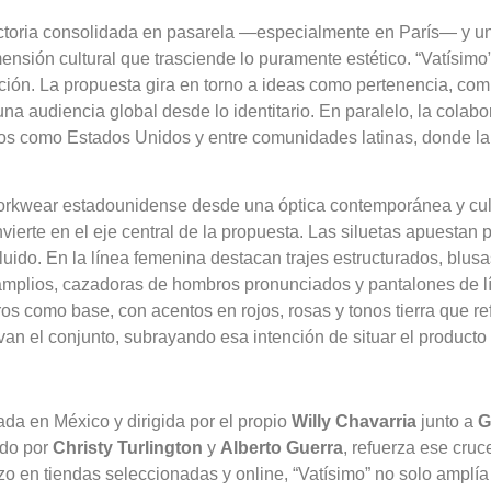
ctoria consolidada en pasarela —especialmente en París— y un
mensión cultural que trasciende lo puramente estético. “Vatísimo
ción. La propuesta gira en torno a ideas como pertenencia, co
na audiencia global desde lo identitario. En paralelo, la colabo
s como Estados Unidos y entre comunidades latinas, donde la 
el workwear estadounidense desde una óptica contemporánea y cul
ierte en el eje central de la propuesta. Las siluetas apuesta
uido. En la línea femenina destacan trajes estructurados, blusa
 amplios, cazadoras de hombros pronunciados y pantalones de lí
s como base, con acentos en rojos, rosas y tonos tierra que re
evan el conjunto, subrayando esa intención de situar el producto
a en México y dirigida por el propio
Willy Chavarria
junto a
G
ado por
Christy Turlington
y
Alberto Guerra
, refuerza ese cruc
rzo en tiendas seleccionadas y online, “Vatísimo” no solo amplí