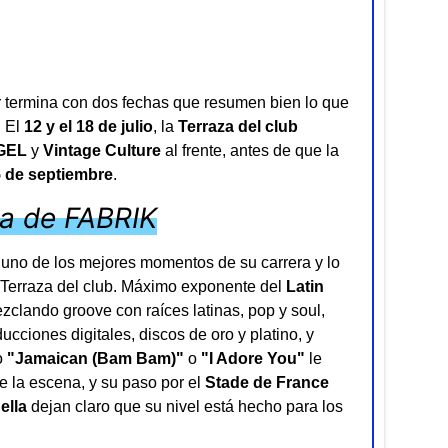
termina con dos fechas que resumen bien lo que
. El
12 y el 18 de julio
, la
Terraza del club
GEL
y
Vintage Culture
al frente, antes de que la
5 de septiembre
.
za de FABRIK
en uno de los mejores momentos de su carrera y lo
a Terraza del club. Máximo exponente del
Latin
clando groove con raíces latinas, pop y soul,
cciones digitales, discos de oro y platino, y
o
"Jamaican (Bam Bam)"
o
"I Adore You"
le
 la escena, y su paso por el
Stade de France
ella
dejan claro que su nivel está hecho para los