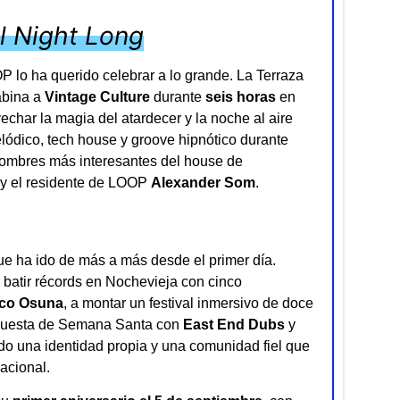
ll Night Long
 lo ha querido celebrar a lo grande. La Terraza
abina a
Vintage Culture
durante
seis horas
en
char la magia del atardecer y la noche al aire
elódico, tech house y groove hipnótico durante
nombres más interesantes del house de
y el residente de LOOP
Alexander Som
.
e ha ido de más a más desde el primer día.
batir récords en Nochevieja con cinco
co Osuna
, a montar un festival inmersivo de doce
opuesta de Semana Santa con
East End Dubs
y
do una identidad propia y una comunidad fiel que
acional.