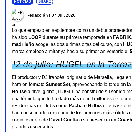
NOTICIAS
SHARE
Redacción
| 07 Jul, 2026.
Lo que empezó en septiembre como un debut prometedor 
ha sido
LOOP
durante su primera temporada en
FABRIK
madrileño
acoge las dos últimas citas del curso, con
HU
marca empiece a mirar ya hacia su primer aniversario el
12 de julio: HUGEL en la Terra
El productor y DJ francés, originario de Marsella, llega 
hará en formato
Sunset Set
, aprovechando la tarde en l
House
a nivel global, HUGEL ha construido su sonido mez
una fórmula que le ha dado más de mil millones de reprodu
residencias en clubs como
Pacha
o
Hï Ibiza
. Temas com
han consolidado como uno de los nombres más sólidos de
como telonero de
David Guetta
o su presencia en
Coach
grandes escenarios.