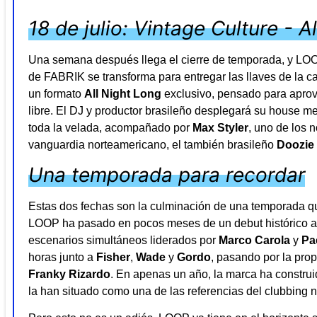
18 de julio: Vintage Culture - A
Una semana después llega el cierre de temporada, y LOOP
de FABRIK se transforma para entregar las llaves de la c
un formato
All Night Long
exclusivo, pensado para aprove
libre. El DJ y productor brasileño desplegará su house m
toda la velada, acompañado por
Max Styler
, uno de los 
vanguardia norteamericano, el también brasileño
Doozie
Una temporada para recordar
Estas dos fechas son la culminación de una temporada qu
LOOP ha pasado en pocos meses de un debut histórico a 
escenarios simultáneos liderados por
Marco Carola
y
Pa
horas junto a
Fisher
,
Wade
y
Gordo
, pasando por la pr
Franky Rizardo
. En apenas un año, la marca ha construi
la han situado como una de las referencias del clubbing n