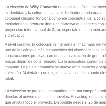
La elección de
Willy Chavarria
no es casual. Con una traye
la identidad y la cultura chicana, el diseñador aporta una di
coloquial chicano, funciona como eje conceptual de la colec
trasladando al producto final una narrativa que conecta con u
proyección internacional de
Zara
, especialmente en mercado
significativo.
A nivel creativo, la colección reinterpreta el imaginario d
uno de los códigos más reconocibles del diseñador— se conv
construcciones precisas, con una clara vocación de género fl
piezas denim de corte relajado. En la masculina, conjuntos
conjunto. La paleta cromática se mueve entre blancos y negro
colección. Materiales como tejidos italianos, piel o punto el
retail.
La colección se presenta acompañada de una campaña rodad
directas al universo de las telenovelas. El casting, encabez
que articula todo el proyecto. Disponible desde el 26 de ma