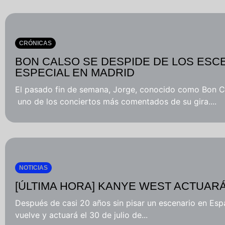
CRÓNICAS
BON CALSO SE DESPIDE DE LOS ESC
ESPECIAL EN MADRID
El pasado fin de semana, Jorge, conocido como Bon 
uno de los conciertos más comentados de su gira....
NOTICIAS
[ÚLTIMA HORA] KANYE WEST ACTUARÁ
Después de casi 20 años sin pisar un escenario en E
vuelve y actuará el 30 de julio de...