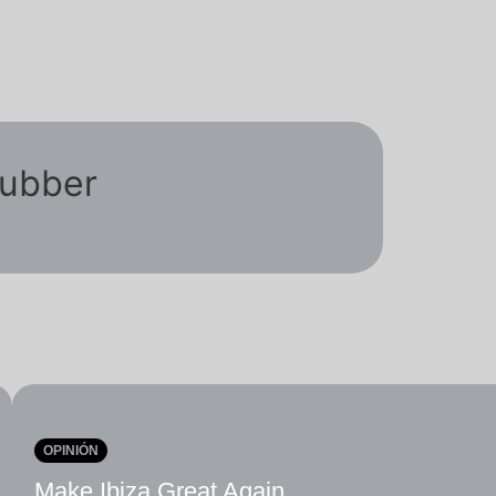
lubber
OPINIÓN
Make Ibiza Great Again