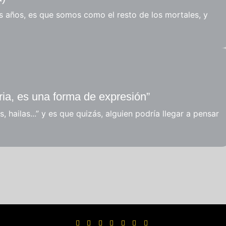
s años, es que somos como el resto de los mortales, y
ia, es una forma de expresión”
, hailas...” y es que quizás, alguien podría llegar a pensar