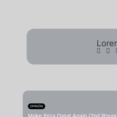
Lore
OPINIÓN
Make Ibiza Great Again (2nd Roun