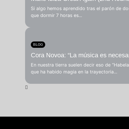
Si algo hemos aprendido tras el parón de do
que dormir 7 horas es...
BLOG
Cora Novoa: “La música es necesar
En nuestra tierra suelen decir eso de “Habelas
que ha habido magia en la trayectoria...