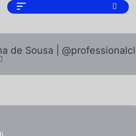
NO SOMOS CHAT GPT, PERO IGUAL
Noticias
TAMBIÉN TE PODEMOS AYUDAR
Tendencias
Entrevistas
na de Sousa | @professionalc
Foodie
Cultura
Mix series
Barras Del Mes
Música
d)