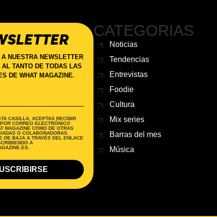
CATEGORIAS
WSLETTER
Noticias
 A NUESTRA NEWSLETTER
Tendencias
 AL TANTO DE TODAS LAS
Entrevistas
S DE WHAT MAGAZINE.
Foodie
Cultura
Mix series
TA CASILLA, ACEPTAS RECIBIR
 POR CORREO ELECTRÓNICO
AT MAGAZINE COMO DE OTRAS
Barras del mes
IADAS O COLABORADORAS.
 DE BAJA A TRAVÉS DEL ENLACE
SCRIBIENDO A
GAZINE.ES.
Música