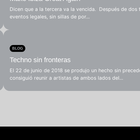
Dicen que a la tercera va la vencida. Después de dos 
eventos legales, sin sillas de por...
BLOG
Techno sin fronteras
El 22 de junio de 2018 se produjo un hecho sin preced
consiguió reunir a artistas de ambos lados del...