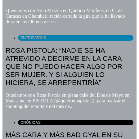
Quedamos con Nico Miseria en Querido Martínez, en C. de
Caracas en Chamberí, recién cerrada la gira que le ha llevado
durante los últimos meses...
ENTREVISTAS
ROSA PISTOLA: “NADIE SE HA
ATREVIDO A DECIRME EN LA CARA
QUE NO PUEDO HACER ALGO POR
SER MUJER. Y SI ALGUIEN LO
HICIERA, SE ARREPENTIRÍA”
Quedamos con Rosa Pistola en plena calle del Dos de Mayo en
Malasaña, en PISTOLA (@quierounapistola), para realizar el
shooting del reportaje del mes de...
CRÓNICAS
MÁS CARA Y MÁS BAD GYAL EN SU