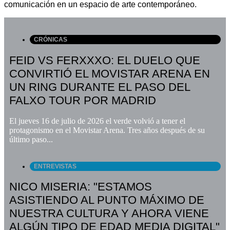
comunicación en un espacio de arte contemporáneo.
CRÓNICAS
FEID VS FERXXXO: EL DUELO QUE
CONVIRTIÓ EL MOVISTAR ARENA EN
UN RING DURANTE EL PASO DEL
FALXO TOUR POR MADRID
El jueves 16 de julio de 2026 el verde volvió a tener el
protagonismo en el Movistar Arena. Tres años después de su
último paso...
ENTREVISTAS
NICO MISERIA: "ESTAMOS
ASISTIENDO AL PUNTO MÁXIMO DE
NUESTRA CULTURA Y AHORA VIENE
ALGÚN TIPO DE EDAD MEDIA DIGITAL"