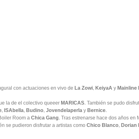
augural con actuaciones en vivo de
La Zowi
,
KeiyaA
y
Mainline
fue la de el colectivo queeer
MARICAS
. También se pudo disfru
e
,
ISAbella
,
Budino
,
Jovendelaperla
y
Bernice
.
 Boiler Room a
Chica Gang
. Tras estrenarse hace dos años en 
ién se pudieron disfrutar a artistas como
Chico Blanco
,
Dorian 