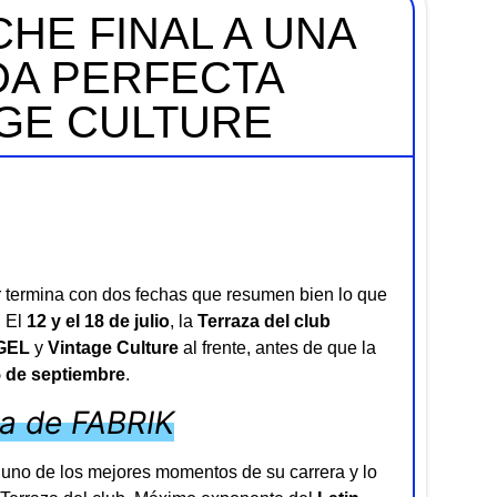
HE FINAL A UNA
A PERFECTA
AGE CULTURE
termina con dos fechas que resumen bien lo que
. El
12 y el 18 de julio
, la
Terraza del club
GEL
y
Vintage Culture
al frente, antes de que la
5 de septiembre
.
za de FABRIK
en uno de los mejores momentos de su carrera y lo