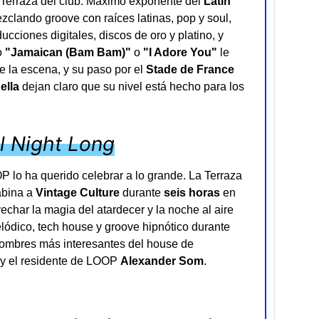
a Terraza del club. Máximo exponente del
Latin
clando groove con raíces latinas, pop y soul,
cciones digitales, discos de oro y platino, y
o
"Jamaican (Bam Bam)"
o
"I Adore You"
le
 la escena, y su paso por el
Stade de France
ella
dejan claro que su nivel está hecho para los
ll Night Long
 lo ha querido celebrar a lo grande. La Terraza
abina a
Vintage Culture
durante
seis horas
en
char la magia del atardecer y la noche al aire
elódico, tech house y groove hipnótico durante
nombres más interesantes del house de
y el residente de LOOP
Alexander Som
.