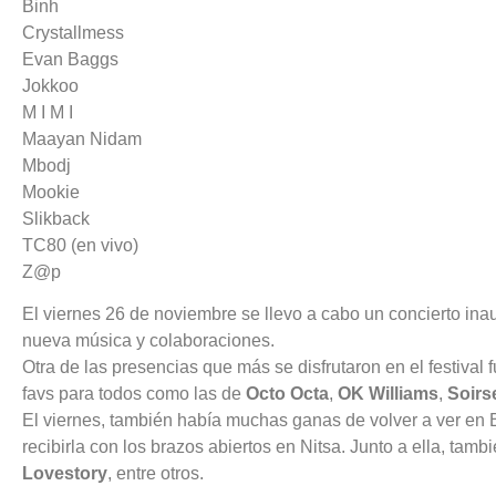
Binh
Crystallmess
Evan Baggs
Jokkoo
M I M I
Maayan Nidam
Mbodj
Mookie
Slikback
TC80 (en vivo)
Z@p
El viernes 26 de noviembre se llevo a cabo un concierto in
nueva música y colaboraciones.
Otra de las presencias que más se disfrutaron en el festival 
favs para todos como las de
Octo Octa
,
OK Williams
,
Soirs
El viernes, también había muchas ganas de volver a ver en
recibirla con los brazos abiertos en Nitsa. Junto a ella, tamb
Lovestory
, entre otros.