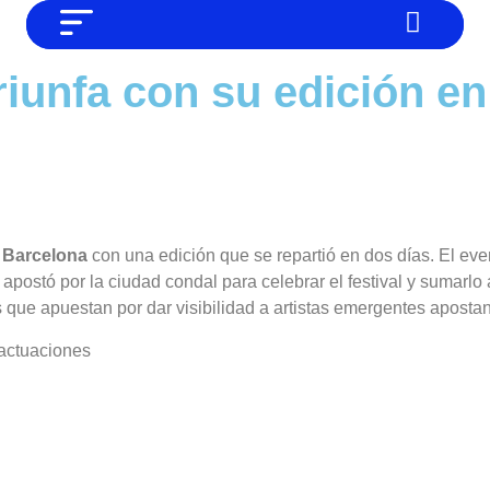
NO SOMOS CHAT GPT, PERO IGUAL
Noticias
riunfa con su edición e
TAMBIÉN TE PODEMOS AYUDAR
Tendencias
Entrevistas
Foodie
Cultura
r
Barcelona
con una edición que se repartió en dos días. El eve
Mix series
apostó por la ciudad condal para celebrar el festival y sumarl
e apuestan por dar visibilidad a artistas emergentes apostan
Barras Del Mes
s actuaciones
Música