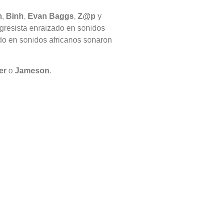
m
,
Binh
,
Evan Baggs
,
Z@p
y
ogresista enraizado en sonidos
ado en sonidos africanos sonaron
er
o
Jameson
.