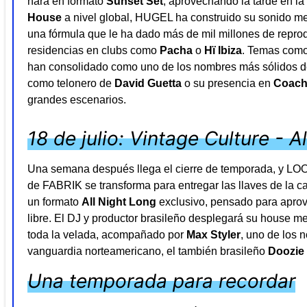
hará en formato
Sunset Set
, aprovechando la tarde en l
House
a nivel global, HUGEL ha construido su sonido mez
una fórmula que le ha dado más de mil millones de reprodu
residencias en clubs como
Pacha
o
Hï Ibiza
. Temas com
han consolidado como uno de los nombres más sólidos de
como telonero de
David Guetta
o su presencia en
Coach
grandes escenarios.
18 de julio: Vintage Culture - A
Una semana después llega el cierre de temporada, y LOOP
de FABRIK se transforma para entregar las llaves de la c
un formato
All Night Long
exclusivo, pensado para aprove
libre. El DJ y productor brasileño desplegará su house m
toda la velada, acompañado por
Max Styler
, uno de los 
vanguardia norteamericano, el también brasileño
Doozie
Una temporada para recordar