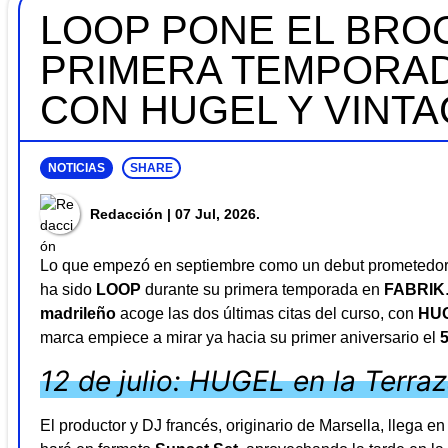
LOOP PONE EL BROC
PRIMERA TEMPORAD
CON HUGEL Y VINT
NOTICIAS
SHARE
Redacción
| 07 Jul, 2026.
Lo que empezó en septiembre como un debut prometedor 
ha sido
LOOP
durante su primera temporada en
FABRIK
madrileño
acoge las dos últimas citas del curso, con
HU
marca empiece a mirar ya hacia su primer aniversario el
12 de julio: HUGEL en la Terra
El productor y DJ francés, originario de Marsella, llega 