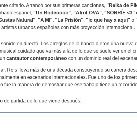
tante criterio. Arrancó por sus primeras canciones,
"Reika de Pi
 urbano español,
"Un Rodeoooo"
,
"AfroLOVA"
,
"SONRÍE <3"
Gustas Natural"
,
"A Mí"
,
"La Prisión"
,
"lo que hay x aquí"
o
 artistas urbanos españoles con más proyección internacional.
sonido en directo. Los arreglos de la banda dieron una nueva
musical cuidado que va más allá de lo que se suele ver en el c
 un
cantautor contemporáneo
con un dominio real del escenar
rdar. Rels lleva más de una década construyendo su carrera des
almente en escenarios internacionales. Fue uno de los primero
fue la manera de demostrar que ese trabajo tiene un recorrido 
o de partida de lo que viene después.