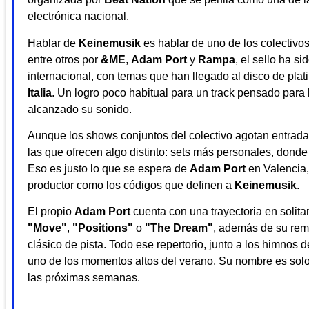
electrónica nacional.
Hablar de
Keinemusik
es hablar de uno de los colectivo
entre otros por
&ME
,
Adam Port
y
Rampa
, el sello ha s
internacional, con temas que han llegado al disco de pla
Italia
. Un logro poco habitual para un track pensado para 
alcanzado su sonido.
Aunque los shows conjuntos del colectivo agotan entradas
las que ofrecen algo distinto: sets más personales, donde
Eso es justo lo que se espera de
Adam Port
en Valencia,
productor como los códigos que definen a
Keinemusik
.
El propio
Adam Port
cuenta con una trayectoria en solit
"Move"
,
"Positions"
o
"The Dream"
, además de su rem
clásico de pista. Todo ese repertorio, junto a los himnos 
uno de los momentos altos del verano. Su nombre es solo 
las próximas semanas.