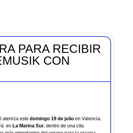
RA PARA RECIBIR
EMUSIK CON
 aterriza este
domingo 19 de julio
en Valencia.
ará en
La Marina Sur
, dentro de una cita
as más importantes del verano para la escena