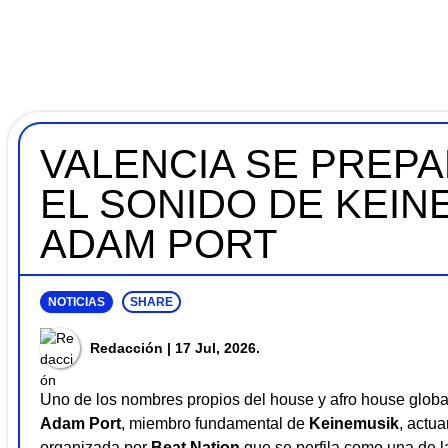
VALENCIA SE PREPA
EL SONIDO DE KEIN
ADAM PORT
NOTICIAS
SHARE
Redacción
| 17 Jul, 2026.
Uno de los nombres propios del house y afro house global
Adam Port
, miembro fundamental de
Keinemusik
, actu
organizada por
Beat Nation
que se perfila como una de l