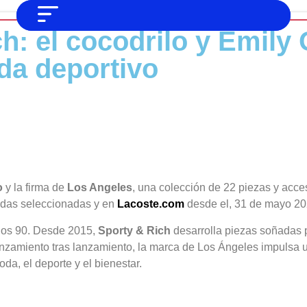
h: el cocodrilo y Emily
NO SOMOS CHAT GPT, PERO IGUAL
Noticias
TAMBIÉN TE PODEMOS AYUDAR
ida deportivo
Tendencias
Entrevistas
Foodie
Cultura
Mix series
o
y la firma de
Los Angeles
, una colección de 22 piezas y acces
Barras Del Mes
endas seleccionadas y en
Lacoste
.com
desde el, 31 de mayo 20
 los 90. Desde 2015,
Sporty & Rich
desarrolla piezas soñadas 
Música
anzamiento tras lanzamiento, la marca de Los Ángeles impulsa un
oda, el deporte y el bienestar.