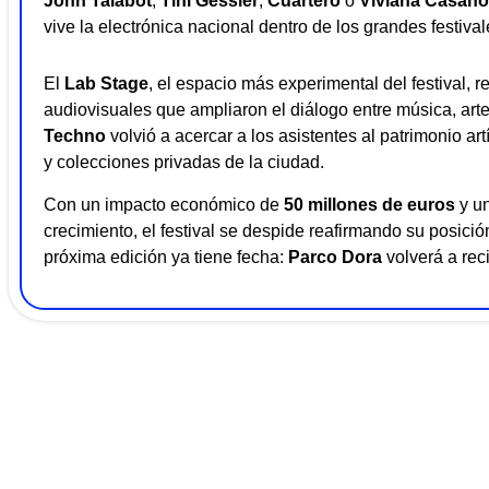
John Talabot
,
Tini Gessler
,
Cuartero
o
Viviana Casan
vive la electrónica nacional dentro de los grandes festival
El
Lab Stage
, el espacio más experimental del festival, 
audiovisuales que ampliaron el diálogo entre música, art
Techno
volvió a acercar a los asistentes al patrimonio ar
y colecciones privadas de la ciudad.
Con un impacto económico de
50 millones de euros
y un
crecimiento, el festival se despide reafirmando su posici
próxima edición ya tiene fecha:
Parco Dora
volverá a reci