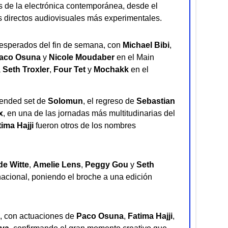
s de la electrónica contemporánea, desde el
s directos audiovisuales más experimentales.
esperados del fin de semana, con
Michael Bibi
,
aco Osuna
y
Nicole Moudaber
en el Main
a
Seth Troxler
,
Four Tet
y
Mochakk
en el
xtended set de
Solomun
, el regreso de
Sebastian
x
, en una de las jornadas más multitudinarias del
ima Hajji
fueron otros de los nombres
de Witte
,
Amelie Lens
,
Peggy Gou
y
Seth
nacional, poniendo el broche a una edición
a, con actuaciones de
Paco Osuna
,
Fatima Hajji
,