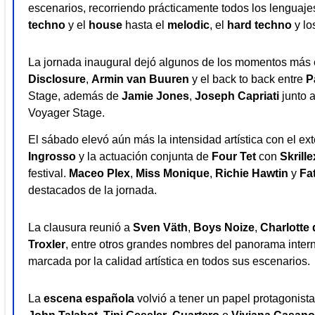
escenarios, recorriendo prácticamente todos los lenguaje
techno
y el
house
hasta el
melodic
, el
hard techno
y lo
La jornada inaugural dejó algunos de los momentos más 
Disclosure
,
Armin van Buuren
y el back to back entre
P
Stage, además de
Jamie Jones
,
Joseph Capriati
junto 
Voyager Stage.
El sábado elevó aún más la intensidad artística con el e
Ingrosso
y la actuación conjunta de
Four Tet
con
Skrille
festival.
Maceo Plex
,
Miss Monique
,
Richie Hawtin
y
Fat
destacados de la jornada.
La clausura reunió a
Sven Väth
,
Boys Noize
,
Charlotte 
Troxler
, entre otros grandes nombres del panorama inter
marcada por la calidad artística en todos sus escenarios.
La
escena española
volvió a tener un papel protagonist