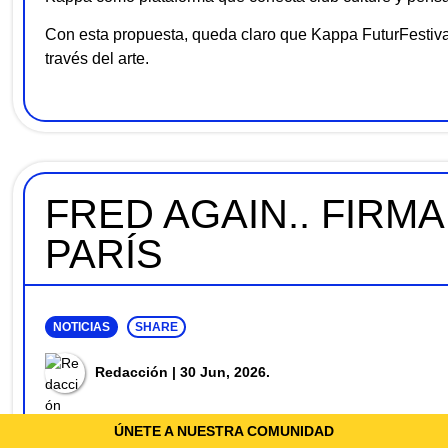
Con esta propuesta, queda claro que Kappa FuturFestival 
través del arte.
FRED AGAIN.. FIRM
PARÍS
NOTICIAS
SHARE
Redacción
| 30 Jun, 2026.
La frontera entre las pasarelas y los clubes cada vez se
ÚNETE A NUESTRA COMUNIDAD