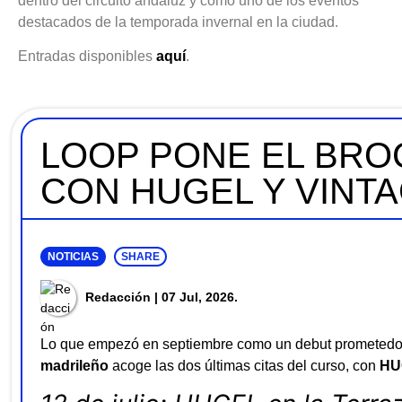
dentro del circuito andaluz y como uno de los eventos
destacados de la temporada invernal en la ciudad.
Entradas disponibles
aquí
.
LOOP PONE EL BRO
CON HUGEL Y VINT
NOTICIAS
SHARE
Redacción
| 07 Jul, 2026.
Lo que empezó en septiembre como un debut prometedor
madrileño
acoge las dos últimas citas del curso, con
HU