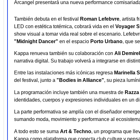
Arcangel presentará una nueva performance comisariad
También debuta en el festival
Roman Lefebvre
, artista
LED con estética totémica, cobrará vida en el
Voyager S
show visual a tomar vida real sobre el escenario. Lefebvr
"Midnight Dancer"
en el espacio
Porto Urbano
, que se
Kappa renueva también su colaboración con
Ali Demirel
narrativa digital. Su trabajo volverá a integrarse en disti
Entre las instalaciones más icónicas regresa
Marinella 
del festival, junto a
"Bodies in Alliance"
, su pieza lumín
La programación incluye también una muestra de
Razza
identidades, cuerpos y expresiones individuales en un di
La parte performativa se amplía con el diseñador emerg
sumando moda, movimiento y performance al ecosistema v
A todo esto se suma
Art & Techno
, un programa que llev
Kappa como plataforma que conecta club culture y pensam