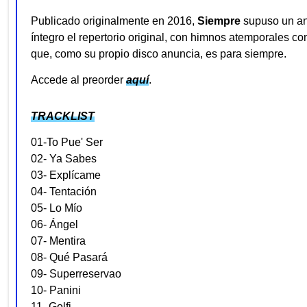
Publicado originalmente en 2016,
Siempre
supuso un an
íntegro el repertorio original, con himnos atemporales c
que, como su propio disco anuncia, es para siempre.
Accede al preorder
aquí
.
TRACKLIST
01-To Pue' Ser
02- Ya Sabes
03- Explícame
04- Tentación
05- Lo Mío
06- Ángel
07- Mentira
08- Qué Pasará
09- Superreservao
10- Panini
11- Golfi