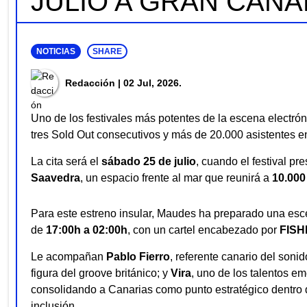
JULIO A GRAN CAN
NOTICIAS
SHARE
Redacción
| 02 Jul, 2026.
Uno de los festivales más potentes de la escena electró
tres Sold Out consecutivos y más de 20.000 asistentes 
La cita será el
sábado 25 de julio
, cuando el festival p
Saavedra
, un espacio frente al mar que reunirá a
10.000
Para este estreno insular, Maudes ha preparado una esce
de
17:00h a 02:00h
, con un cartel encabezado por
FISH
Le acompañan
Pablo Fierro
, referente canario del sonid
figura del groove británico; y
Vira
, uno de los talentos e
consolidando a Canarias como punto estratégico dentro
inclusión.