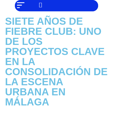
NO SOMOS
Noticias
CHAT GPT,
PERO IGUAL
Tendencias
TAMBIÉN TE
SIETE AÑOS DE
PODEMOS
AYUDAR
Entrevistas
FIEBRE CLUB: UNO
Foodie
DE LOS
Cultura
PROYECTOS CLAVE
Mix
EN LA
series
CONSOLIDACIÓN DE
Barras
Del
LA ESCENA
Mes
URBANA EN
Música
MÁLAGA