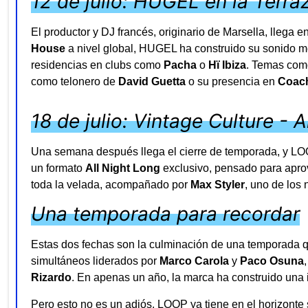
12 de julio: HUGEL en la Terr
El productor y DJ francés, originario de Marsella, llega
House
a nivel global, HUGEL ha construido su sonido mez
residencias en clubs como
Pacha
o
Hï Ibiza
. Temas co
como telonero de
David Guetta
o su presencia en
Coach
18 de julio: Vintage Culture - 
Una semana después llega el cierre de temporada, y LOOP
un formato
All Night Long
exclusivo, pensado para aprov
toda la velada, acompañado por
Max Styler
, uno de los
Una temporada para recordar
Estas dos fechas son la culminación de una temporada q
simultáneos liderados por
Marco Carola
y
Paco Osuna
Rizardo
. En apenas un año, la marca ha construido una 
Pero esto no es un adiós. LOOP ya tiene en el horizonte