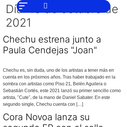
NO SOMOS
Noticias
Día:
18 de octubre de
CHAT GPT,
PERO IGUAL
Tendencias
TAMBIÉN TE
2021
PODEMOS
AYUDAR
Entrevistas
Chechu estrena junto a
Foodie
Paula Cendejas "Joan"
Cultura
Mix
series
Chechu es, sin duda, uno de los artistas a tener más en
cuenta en los próximos años. Tras haber trabajado en la
Barras
Del
sombra con artistas como Piso 21, Belén Aguilera o
Mes
Sebastián Cortés, este 2021 lanzó su primer sencillo como
artista, "Cute", de la mano de Daniel Sabater. En este
Música
segundo single, Chechu cuenta con […]
Cora Novoa lanza su