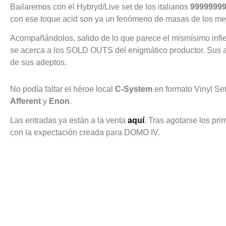
Bailaremos con el Hybryd/Live set de los italianos
9999999
con ese toque acid son ya un fenómeno de masas de los mejor
Acompañándolos, salido de lo que parece el mismísimo infi
se acerca a los SOLD OUTS del enigmático productor. Sus a
de sus adeptos.
No podía faltar el héroe local
C-System
en formato Vinyl Set,
Afferent
y
Enon
.
Las entradas ya están a la venta
aquí
. Tras agotarse los pr
con la expectación creada para DOMO IV.