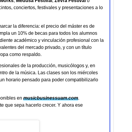
kworks
,
Medusa Festival
,
Zevra Festival
o
cintos, conciertos, festivales y presentaciones a lo
arcar la diferencia: el precio del máster es de
templa un 10% de becas para todos los alumnos
diente académico y vinculación profesional con la
valentes del mercado privado, y con un título
ropa como respaldo.
fesionales de la producción, musicólogos y, en
entro de la música. Las clases son los miércoles
 un horario pensado para poder compatibilizarlo
sponibles en
musicbusinessuam.com
.
nte que sepa hacerlo crecer. Y ahora ese