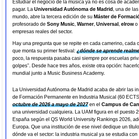
Estudiar el negocio de la música ya no es cosa de acade
pagar. La
Universidad Autónoma de Madrid
, una de la
mundo, abre la tercera edición de su
Máster de Formació
profesorado de
Sony Music
,
Warner
,
Universal
,
elrow
o
empresas reales del sector.
Hay una pregunta que se repite en cada camerino, cada
que monta su primer festival:
¿dónde se aprende realme
poco, la respuesta pasaba casi siempre por escuelas priv
golpes". Desde hace tres años, existe otra opción: hacerl
mundial junto a Music Business Academy.
La Universidad Autónoma de Madrid acaba de abrir las ins
de Formación Permanente en Industria Musical (60 ECTS
octubre de 2026 a mayo de 2027
en el
Campus de Can
una universidad cualquiera. La UAM figura en el puesto 2
España según el QS World University Rankings 2026, ade
Europa. Que una institución de ese nivel dedique un títu
dónde va el sector: la industria musical ya se estudia co