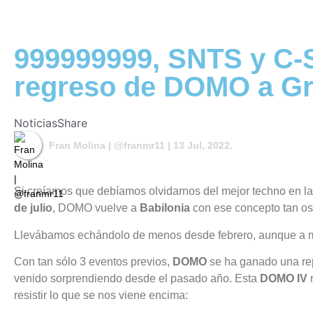
999999999, SNTS y C-S
regreso de DOMO a G
Noticias
Share
Fran Molina | @franmr11
| 13 Jul, 2022.
Si creíamos que debíamos olvidarnos del mejor techno en l
de julio
, DOMO vuelve a
Babilonia
con ese concepto tan osc
Llevábamos echándolo de menos desde febrero, aunque a más
Con tan sólo 3 eventos previos,
DOMO
se ha ganado una repu
venido sorprendiendo desde el pasado año. Esta
DOMO IV
n
resistir lo que se nos viene encima: