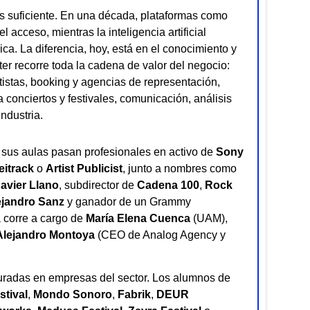
es suficiente. En una década, plataformas como
 acceso, mientras la inteligencia artificial
ca. La diferencia, hoy, está en el conocimiento y
er recorre toda la cadena de valor del negocio:
istas, booking y agencias de representación,
 conciertos y festivales, comunicación, análisis
industria.
r sus aulas pasan profesionales en activo de
Sony
eitrack
o
Artist Publicist
, junto a nombres como
avier Llano
, subdirector de
Cadena 100
,
Rock
ejandro Sanz
y ganador de un Grammy
 corre a cargo de
María Elena Cuenca
(UAM),
Alejandro Montoya
(CEO de Analog Agency y
guradas en empresas del sector. Los alumnos de
tival
,
Mondo Sonoro
,
Fabrik
,
DEUR