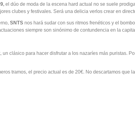
99,
el dúo de moda de la escena hard actual no se suele prodigar
es clubes y festivales. Será una delicia verlos crear en direct
erno,
SNTS
nos hará sudar con sus ritmos frenéticos y el bomb
ctuaciones siempre son sinónimo de contundencia en la capital
 un clásico para hacer disfrutar a los nazaríes más puristas. Pon
imeros tramos, el precio actual es de 20€. No descartamos que 