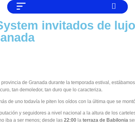
NO SOMOS CHAT GPT, PERO IGUAL
Noticias
ystem invitados de lujo
TAMBIÉN TE PODEMOS AYUDAR
Tendencias
ranada
Entrevistas
Foodie
Cultura
Mix series
a provincia de Granada durante la temporada estival, estábam
Barras Del Mes
uro, tan demoledor, tan duro que lo caracteriza.
 de uno todavía le piten los oídos con la última que se mont
Música
tación y seguidores a nivel nacional a la altura de los carteles
o iba a ser menos; desde las
22:00
la
terraza de Babilonia
ser