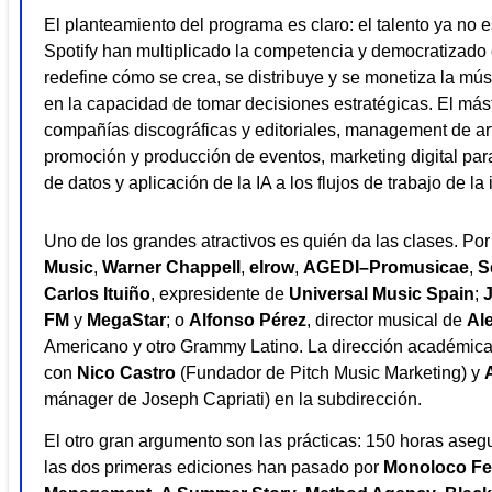
El planteamiento del programa es claro: el talento ya no 
Spotify han multiplicado la competencia y democratizado el
redefine cómo se crea, se distribuye y se monetiza la músi
en la capacidad de tomar decisiones estratégicas. El mást
compañías discográficas y editoriales, management de art
promoción y producción de eventos, marketing digital para
de datos y aplicación de la IA a los flujos de trabajo de la 
Uno de los grandes atractivos es quién da las clases. Po
Music
,
Warner Chappell
,
elrow
,
AGEDI–Promusicae
,
S
Carlos Ituiño
, expresidente de
Universal Music Spain
;
J
FM
y
MegaStar
; o
Alfonso Pérez
, director musical de
Al
Americano y otro Grammy Latino. La dirección académica
con
Nico Castro
(Fundador de Pitch Music Marketing) y
mánager de Joseph Capriati) en la subdirección.
El otro gran argumento son las prácticas: 150 horas ase
las dos primeras ediciones han pasado por
Monoloco Fes