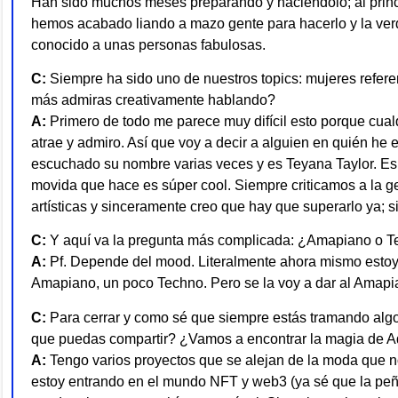
Han sido muchos meses preparando y haciéndolo; al princi
hemos acabado liando a mazo gente para hacerlo y la ve
conocido a unas personas fabulosas.
C:
Siempre ha sido uno de nuestros topics: mujeres refer
más admiras creativamente hablando?
A:
Primero de todo me parece muy difícil esto porque cua
atrae y admiro. Así que voy a decir a alguien en quién h
escuchado su nombre varias veces y es Teyana Taylor. Es 
movida que hace es súper cool. Siempre criticamos a la ge
artísticas y sinceramente creo que hay que superarlo ya; s
C:
Y aquí va la pregunta más complicada: ¿Amapiano o T
A:
Pf. Depende del mood. Literalmente ahora mismo estoy 
Amapiano, un poco Techno. Pero se la voy a dar al Amap
C:
Para cerrar y como sé que siempre estás tramando algo
que puedas compartir? ¿Vamos a encontrar la magia de
A
A:
Tengo varios proyectos que se alejan de la moda que n
estoy entrando en el mundo NFT y web3 (ya sé que la peña 