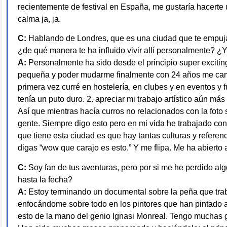
recientemente de festival en España, me gustaría hacerte
calma ja, ja.
C:
Hablando de Londres, que es una ciudad que te empuja
¿de qué manera te ha influido vivir allí personalmente? ¿Y
A:
Personalmente ha sido desde el principio super excitin
pequeña y poder mudarme finalmente con 24 años me cambi
primera vez curré en hostelería, en clubes y en eventos y
tenía un puto duro. 2. apreciar mi trabajo artístico aún m
Así que mientras hacía curros no relacionados con la foto
gente. Siempre digo esto pero en mi vida he trabajado co
que tiene esta ciudad es que hay tantas culturas y refere
digas “wow que carajo es esto.” Y me flipa. Me ha abierto
C:
Soy fan de tus aventuras, pero por si me he perdido al
hasta la fecha?
A:
Estoy terminando un documental sobre la peña que trab
enfocándome sobre todo en los pintores que han pintado a
esto de la mano del genio Ignasi Monreal. Tengo muchas g