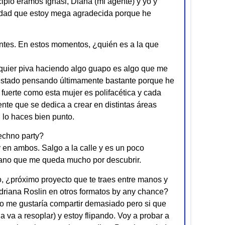
pio éramos Ignasi, Diana (mi agente) y yo y
rdad que estoy mega agradecida porque he
entes. En estos momentos, ¿quién es a la que
lquier piva haciendo algo guapo es algo que me
e estado pensando últimamente bastante porque he
fuerte como esta mujer es polifacética y cada
nte que se dedica a crear en distintas áreas
i lo haces bien punto.
echno party?
en ambos. Salgo a la calle y es un poco
iano que me queda mucho por descubrir.
, ¿próximo proyecto que te traes entre manos y
driana
Roslin en otros formatos by any chance?
o me gustaría compartir demasiado pero si que
va a resoplar) y estoy flipando. Voy a probar a