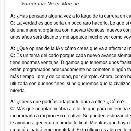
Fotografía: Nerea Moreno
A:
¿Has pensado alguna vez a lo largo de tu carrera en ca
C:
La verdad es que sería un poco raro hacerlo. Lo que sí 
de una manera orgánica con nuevas técnicas, nuevos con
unos años será distinto y me apetece mucho ver como vo
A:
¿Qué opinas de la IA y cómo crees que va a afectar al
C:
Es un tema delicado porque cada nuevo avance siempre tr
tiene enormes ventajas. Digamos que tenemos unos “asisten
están programados adecuadamente no cometen ningún fallo
más tiempo libre y de calidad, por ejemplo. Ahora, como
utilizarla con buenos fines, si no queremos que la civilizac
mierda.
A:
¿Crees que podrías adaptar tu obra a ello? ¿Cómo?
C:
Más que adaptar mi obra a ello, lo que para mí tendría s
incorporarla a mi proceso creativo. Se pueden esbozar id
te ayudan a generar un producto final. Mientras que haya
creación, habrá emocionalidad. Esto último es algo en lo