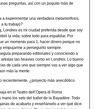
 unas preguntas, así con un poquito más de
 a experimentar una verdadera metamorfosis,
 a tu trabajo?
g, Londres es mi ciudad preferida desde que soy
ó la vida; sobre todo para espabilar. Por
 fue un momento para 1. hacer dinero porque no
ás y empujarme a perseguirlo siempre.
 seguía preparando editoriales y conociendo a
n artistas tan heavies como en Londres. Lo bueno
ncias de cada uno que siempre vas a ver algo que
 aún más la mente.
go recientemente, ¿proyecto más anecdótico
aja en el Teatro dell’Opera di Roma
 mano los sets del ballet de la Bayadère. Todo
anas de acabarlo y enseñárselo a ver qué dice.