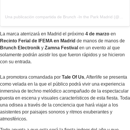
Una publicación compartida de Brunch -In the Park Madrid (@brunch_madrid)
La marca aterrizará en Madrid el próximo
4 de marzo
en
Recinto Ferial de IFEMA en Madrid
de manos de manos de
Brunch Electronik
y
Zamna Festival
en un evento al que
solamente podrán asistir los que fueron rápidos y se hicieron
con su entrada.
La promotora comandada por
Tale Of Us
, Afterlife se presenta
como velada en la que el público podrá vivir una experiencia
inmersiva de techno melódico acompañado de la espectacular
puesta en escena y visuales característicos de esta fiesta. Toda
una odisea a través de la conciencia que hará viajar a los
asistentes por paisajes sonoros y ritmos exuberantes y
atmosféricos.
Todo apunta a que esta será la fiesta indoor del año y que