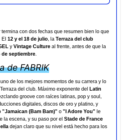
termina con dos fechas que resumen bien lo que
. El
12 y el 18 de julio
, la
Terraza del club
GEL
y
Vintage Culture
al frente, antes de que la
5 de septiembre
.
za de FABRIK
en uno de los mejores momentos de su carrera y lo
a Terraza del club. Máximo exponente del
Latin
clando groove con raíces latinas, pop y soul,
cciones digitales, discos de oro y platino, y
o
"Jamaican (Bam Bam)"
o
"I Adore You"
le
 la escena, y su paso por el
Stade de France
ella
dejan claro que su nivel está hecho para los