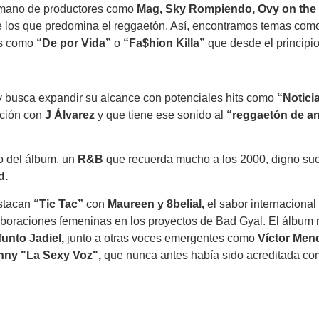
a mano de productores como
Mag, Sky Rompiendo, Ovy on the
tre los que predomina el reggaetón. Así, encontramos temas co
os como
“De por Vida”
o
“Fa$hion Killa”
que desde el principi
 busca expandir su alcance con potenciales hits como
“Notici
ción con
J Álvarez
y que tiene ese sonido al
“reggaetón de a
o del álbum, un
R&B
que recuerda mucho a los 2000, digno su
d.
stacan
“Tic Tac”
con
Maureen y 8belial,
el sabor internacional
aboraciones femeninas en los proyectos de Bad Gyal. El álbum 
unto Jadiel,
junto a otras voces emergentes como
Víctor Mend
nny "La Sexy Voz",
que nunca antes había sido acreditada com