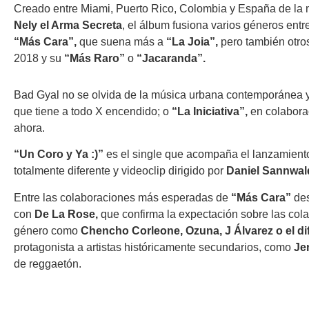
Creado entre Miami, Puerto Rico, Colombia y España de l
Nely el Arma Secreta
, el álbum fusiona varios géneros en
“Más Cara”,
que
suena más a
“La Joia”,
pero también otr
2018 y su
“Más Raro”
o
“Jacaranda”.
Bad Gyal no se olvida de la música urbana contemporánea y
que tiene a todo X encendido; o
“La Iniciativa”,
en colabora
ahora.
“Un Coro y Ya :)”
es el single que acompaña el lanzamient
totalmente diferente y videoclip dirigido por
Daniel Sannwal
Entre las colaboraciones más esperadas de
“Más Cara”
de
con
De La Rose,
que confirma la expectación sobre las col
género como
Chencho Corleone, Ozuna, J Álvarez o el dif
protagonista a artistas históricamente secundarios, como
Je
de reggaetón.