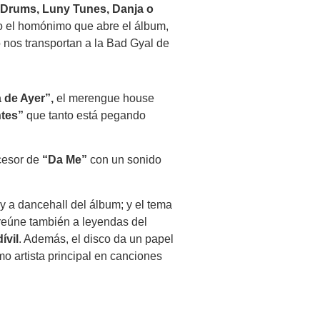
 Drums, Luny Tunes, Danja o
mo el homónimo que abre el álbum,
o nos transportan a la Bad Gyal de
a de Ayer”,
el merengue house
ntes”
que tanto está pegando
cesor de
“Da Me”
con un sonido
 y a dancehall del álbum; y el tema
reúne también a leyendas del
ívil
. Además, el disco da un papel
o artista principal en canciones