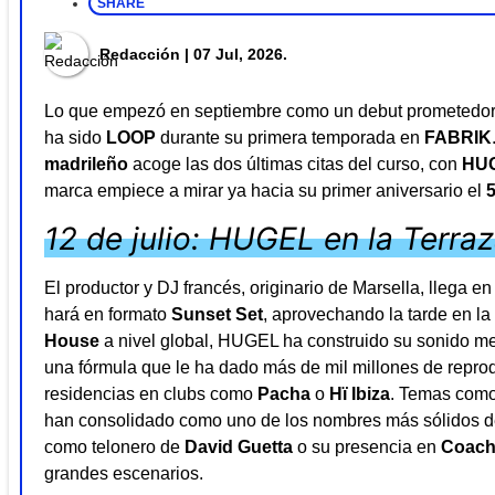
SHARE
Redacción
| 07 Jul, 2026.
Lo que empezó en septiembre como un debut prometedor 
ha sido
LOOP
durante su primera temporada en
FABRIK
madrileño
acoge las dos últimas citas del curso, con
HU
marca empiece a mirar ya hacia su primer aniversario el
12 de julio: HUGEL en la Terra
El productor y DJ francés, originario de Marsella, llega 
hará en formato
Sunset Set
, aprovechando la tarde en l
House
a nivel global, HUGEL ha construido su sonido mez
una fórmula que le ha dado más de mil millones de reprodu
residencias en clubs como
Pacha
o
Hï Ibiza
. Temas com
han consolidado como uno de los nombres más sólidos de
como telonero de
David Guetta
o su presencia en
Coach
grandes escenarios.