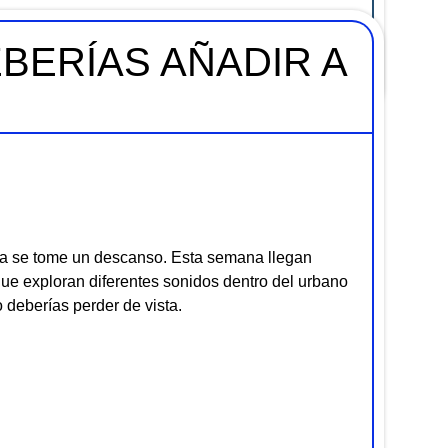
BERÍAS AÑADIR A
unto de partida de lo que viene después.
ica se tome un descanso. Esta semana llegan
ue exploran diferentes sonidos dentro del urbano
 deberías perder de vista.