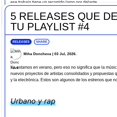
ese trabajo tiene un recorrido largo por delante.
5 RELEASES QUE DE
Una carrera entera condensada en una sola noche, y el p
TU PLAYLIST #4
RELEASES
SHARE
Miha Doncheva
| 03 Jul, 2026.
Ya estamos en verano, pero eso no significa que la mús
nuevos proyectos de artistas consolidados y propuestas q
y la electrónica. Estos son algunos de los estrenos que no
Urbano y rap