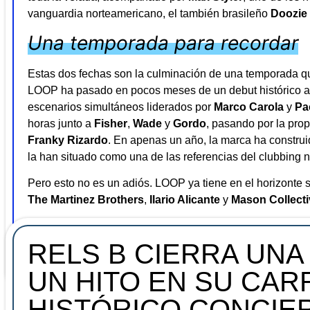
vanguardia norteamericano, el también brasileño
Doozie
Una temporada para recordar
Estas dos fechas son la culminación de una temporada qu
LOOP ha pasado en pocos meses de un debut histórico a 
escenarios simultáneos liderados por
Marco Carola
y
Pa
horas junto a
Fisher
,
Wade
y
Gordo
, pasando por la pr
Franky Rizardo
. En apenas un año, la marca ha construi
la han situado como una de las referencias del clubbing n
Pero esto no es un adiós. LOOP ya tiene en el horizonte 
The Martinez Brothers
,
Ilario Alicante
y
Mason Collecti
Las entradas para el
12 y el 18 de julio
están disponibles 
opciones de acceso general, zona VIP, Backstage Experi
RELS B CIERRA UNA
UN HITO EN SU CAR
HISTÓRICO CONCIER