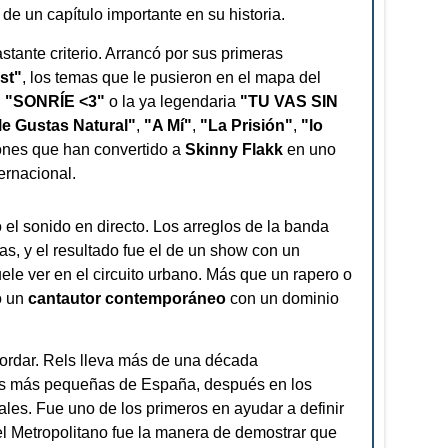
e un capítulo importante en su historia.
astante criterio. Arrancó por sus primeras
st"
, los temas que le pusieron en el mapa del
,
"SONRÍE <3"
o la ya legendaria
"TU VAS SIN
e Gustas Natural"
,
"A Mí"
,
"La Prisión"
,
"lo
ones que han convertido a
Skinny Flakk
en uno
ernacional.
el sonido en directo. Los arreglos de la banda
, y el resultado fue el de un show con un
le ver en el circuito urbano. Más que un rapero o
o un
cantautor contemporáneo
con un dominio
ecordar. Rels lleva más de una década
las más pequeñas de España, después en los
ales. Fue uno de los primeros en ayudar a definir
 Metropolitano fue la manera de demostrar que