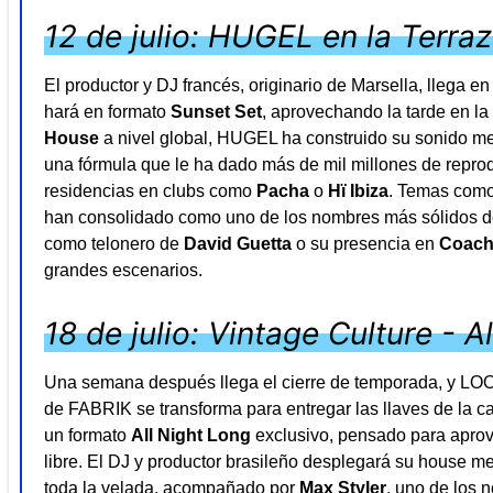
12 de julio: HUGEL en la Terra
El productor y DJ francés, originario de Marsella, llega 
hará en formato
Sunset Set
, aprovechando la tarde en l
House
a nivel global, HUGEL ha construido su sonido mez
una fórmula que le ha dado más de mil millones de reprodu
residencias en clubs como
Pacha
o
Hï Ibiza
. Temas com
han consolidado como uno de los nombres más sólidos de
como telonero de
David Guetta
o su presencia en
Coach
grandes escenarios.
18 de julio: Vintage Culture - A
Una semana después llega el cierre de temporada, y LOOP
de FABRIK se transforma para entregar las llaves de la c
un formato
All Night Long
exclusivo, pensado para aprove
libre. El DJ y productor brasileño desplegará su house m
toda la velada, acompañado por
Max Styler
, uno de los 