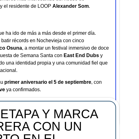
y el residente de LOOP
Alexander Som
.
e ha ido de más a más desde el primer día.
batir récords en Nochevieja con cinco
co Osuna
, a montar un festival inmersivo de doce
opuesta de Semana Santa con
East End Dubs
y
do una identidad propia y una comunidad fiel que
acional.
su
primer aniversario el 5 de septiembre
, con
ve
ya confirmados.
en los canales oficiales de
TicketClub
, con
ence y reservados.
 ETAPA Y MARCA
RERA CON UN
TO EN EL