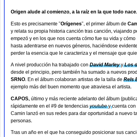
Origen alude al comienzo, a la raíz en la que todo nace
Esto es precisamente "
Orígenes
", el primer álbum de
Cam
y relata su propia historia canción tras canción, viajando 
empezó y en los que nos cuenta cómo fue su vida y cómo 
hasta adentrarse en nuevos géneros, haciéndose evidente 
perder la esencia que le caracteriza y el mensaje que quier
A nivel producción ha trabajado con
David Marley
y
Los d
desde el principio, pero también ha sumado a nuevos pr
SRNO
. En el álbum colaboran artistas de la talla de
Rels 
ejemplo más del buen momento que atraviesa el artista.
CAPOS,
último y más reciente adelanto del álbum (public
rápidamente en el #9 de tendencias
youtube
y
cuenta con
Camin lanzó en sus redes para dar oportunidad a nuevo ta
personas.
Tras un
año en el que ha conseguido posicionar sus canci