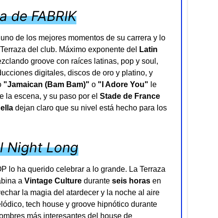
za de FABRIK
en uno de los mejores momentos de su carrera y lo
a Terraza del club. Máximo exponente del
Latin
clando groove con raíces latinas, pop y soul,
cciones digitales, discos de oro y platino, y
o
"Jamaican (Bam Bam)"
o
"I Adore You"
le
 la escena, y su paso por el
Stade de France
ella
dejan claro que su nivel está hecho para los
ll Night Long
 lo ha querido celebrar a lo grande. La Terraza
abina a
Vintage Culture
durante
seis horas
en
char la magia del atardecer y la noche al aire
elódico, tech house y groove hipnótico durante
nombres más interesantes del house de