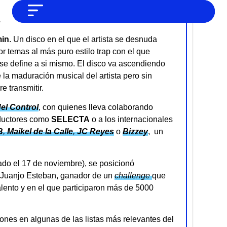
.
NO SOMOS CHAT GPT, PERO IGUAL
Noticias
TAMBIÉN TE PODEMOS AYUDAR
in
. Un disco en el que el artista se desnuda
Tendencias
por temas al más puro estilo trap con el que
se define a si mismo. El disco va ascendiendo
Entrevistas
la maduración musical del artista pero sin
e transmitir.
Foodie
el Control
, con quienes lleva colaborando
Cultura
oductores como
SELECTA
o a los internacionales
Mix series
B
,
Maikel de la Calle
,
JC Reyes
o
Bizzey
, un
Barras Del Mes
ado el 17 de noviembre), se posicionó
Música
 Juanjo Esteban, ganador de un
challenge
que
lento y en el que participaron más de 5000
ones en algunas de las listas más relevantes del