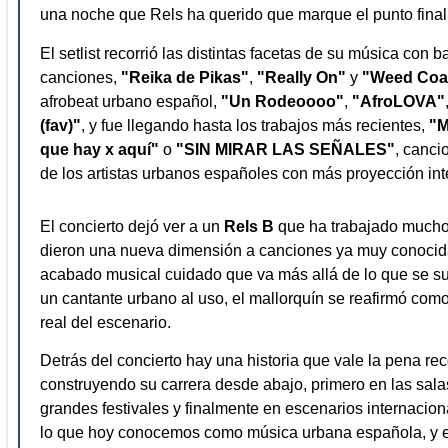
una noche que Rels ha querido que marque el punto final d
El setlist recorrió las distintas facetas de su música con b
canciones,
"Reika de Pikas"
,
"Really On"
y
"Weed Coa
afrobeat urbano español,
"Un Rodeoooo"
,
"AfroLOVA"
(fav)"
, y fue llegando hasta los trabajos más recientes,
"M
que hay x aquí"
o
"SIN MIRAR LAS SEÑALES"
, canci
de los artistas urbanos españoles con más proyección int
El concierto dejó ver a un
Rels B
que ha trabajado mucho 
dieron una nueva dimensión a canciones ya muy conocidas
acabado musical cuidado que va más allá de lo que se sue
un cantante urbano al uso, el mallorquín se reafirmó com
real del escenario.
Detrás del concierto hay una historia que vale la pena r
construyendo su carrera desde abajo, primero en las sa
grandes festivales y finalmente en escenarios internacion
lo que hoy conocemos como música urbana española, y el