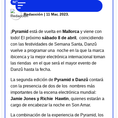
NO SOMOS
NOTICIAS
SHARE
Noticias
CHAT GPT,
PERO IGUAL
Tendencias
Redacción
| 11 Mar, 2023.
TAMBIÉN TE
PODEMOS
AYUDAR
Entrevistas
¡
Pyramid
está de vuelta en
Mallorca
y viene con
Foodie
todo! El próximo
sábado 8 de abril
, coincidiendo
con las festividades de Semana Santa, Danzû
Cultura
vuelve a programar una noche en la que la marca
Mix
ibicenca y la mejor electrónica internacional toman
series
las riendas en el que será el mayor evento de
Danzû hasta la fecha.
Barras
Del
La segunda edición de
Pyramid x Danzû
contará
Mes
con la presencia de dos de los nombres más
importantes de la escena electrónica mundial:
Música
Jamie Jones y Richie Hawtin
, quienes estarán a
cargo de encabezar la noche en Son Amar.
La combinación de la experiencia de Pyramid, los