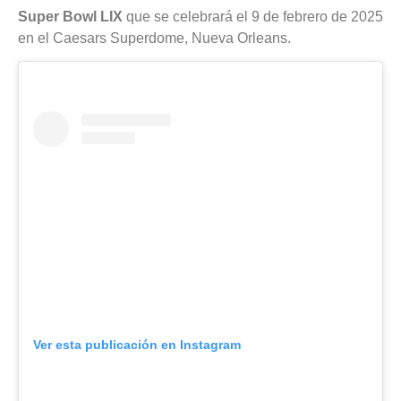
Música
Super Bowl LIX
que se celebrará el 9 de febrero de 2025
en el Caesars Superdome, Nueva Orleans.
Noticias
Tendencias
Entrevistas
Foodie
Cultura
Mix
series
Barras
Ver esta publicación en Instagram
Del