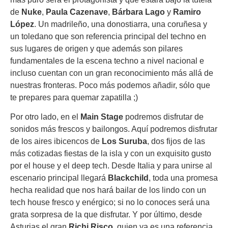
de
Nuke
,
Paula Cazenave
,
Bárbara Lago
y
Ramiro
López
. Un madrileño, una donostiarra, una coruñesa y
un toledano que son referencia principal del techno en
sus lugares de origen y que además son pilares
fundamentales de la escena techno a nivel nacional e
incluso cuentan con un gran reconocimiento más allá de
nuestras fronteras. Poco más podemos añadir, sólo que
te prepares para quemar zapatilla ;)
Por otro lado, en el
Main Stage
podremos disfrutar de
sonidos más frescos y bailongos. Aquí podremos disfrutar
de los aires ibicencos de
Los Suruba
, dos fijos de las
más cotizadas fiestas de la isla y con un exquisito gusto
por el house y el deep tech. Desde Italia y para unirse al
escenario principal llegará
Blackchild
, toda una promesa
hecha realidad que nos hará bailar de los lindo con un
tech house fresco y enérgico; si no lo conoces será una
grata sorpresa de la que disfrutar. Y por último, desde
Asturias el gran
Richi Risco
, quien ya es una referencia