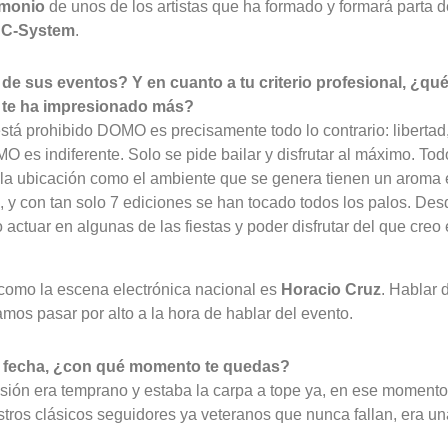
timonio
de unos de los artistas que ha formado y formará parta 
C-System
.
e sus eventos? Y en cuanto a tu criterio profesional, ¿qué 
n te ha impresionado más?
tá prohibido DOMO es precisamente todo lo contrario: libertad, 
es indiferente. Solo se pide bailar y disfrutar al máximo. Todo
nto la ubicación como el ambiente que se genera tienen un aroma 
 y con tan solo 7 ediciones se han tocado todos los palos. Des
 actuar en algunas de las fiestas y poder disfrutar del que cre
 como la escena electrónica nacional es
Horacio Cruz
. Hablar 
amos pasar por alto a la hora de hablar del evento.
la fecha, ¿con qué momento te quedas?
sión era temprano y estaba la carpa a tope ya, en ese momento 
stros clásicos seguidores ya veteranos que nunca fallan, era u