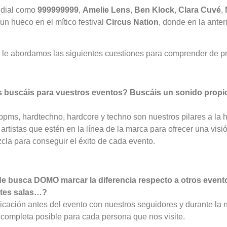
undial como
999999999
,
Amelie Lens
,
Ben Klock
,
Clara Cuvé
,
 hueco en el mítico festival
Circus Nation
, donde en la anter
y le abordamos las siguientes cuestiones para comprender de 
stas buscáis para vuestros eventos? Buscáis un sonido propi
pms, hardtechno, hardcore y techno son nuestros pilares a la ho
artistas que estén en la línea de la marca para ofrecer una visi
la para conseguir el éxito de cada evento.
 busca DOMO marcar la diferencia respecto a otros eventos
entes salas…?
icación antes del evento con nuestros seguidores y durante la 
completa posible para cada persona que nos visite.