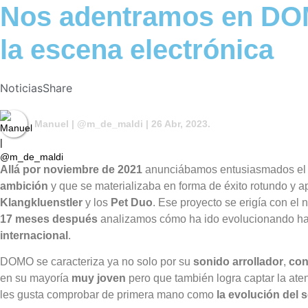
Nos adentramos en DOM
la escena electrónica
Noticias
Share
Manuel | @m_de_maldi
| 26 Abr, 2023.
Allá por noviembre de 2021
anunciábamos entusiasmados el 
ambición
y que se materializaba en forma de éxito rotundo y a
Klangkluenstler
y los
Pet Duo
. Ese proyecto se erigía con el
17 meses después
analizamos cómo ha ido evolucionando
ha
internacional
.
DOMO se caracteriza ya no solo por su
sonido arrollador
,
con
en su mayoría
muy joven
pero que también logra captar la at
les gusta comprobar de primera mano como
la evolución del 