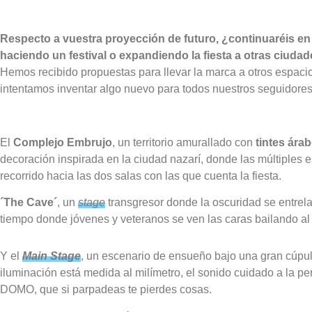
Respecto a vuestra proyección de futuro, ¿continuaréis en 
haciendo un festival o expandiendo la fiesta a otras ciuda
Hemos recibido propuestas para llevar la marca a otros espacios
intentamos inventar algo nuevo para todos nuestros seguidore
El
Complejo Embrujo
, un territorio amurallado con
tintes ára
decoración inspirada en la ciudad nazarí, donde las múltiples 
recorrido hacia las dos salas con las que cuenta la fiesta.
´The Cave´
, un
stage
transgresor donde la oscuridad se entrel
tiempo donde jóvenes y veteranos se ven las caras bailando al 
Y el
Main Stage
, un escenario de ensueño bajo una gran cúpu
iluminación está medida al milímetro, el sonido cuidado a la p
DOMO, que si parpadeas te pierdes cosas.