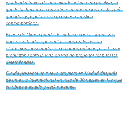
igualdad a través de una mirada crítica pero positiva, lo
que le ha llevado a convertirse en uno de los artistas más
queridos y populares de la escena artística
contemporánea.
El arte de
Okuda
puede describirse como surrealismo
pop: mezclando representaciones realistas con
elementos inesperados en entornos oníricos para lanzar
preguntas sobre la vida en vez de proponer respuestas
determinadas.
Okuda
presenta un nuevo proyecto en Madrid después
de un éxito internacional en más de 30 países en las que
su obra ha estado y está presente.