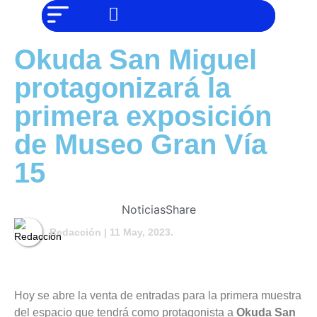
NO SOMOS
Noticias
CHAT GPT,
PERO IGUAL
TAMBIÉN TE
Tendencias
Okuda San Miguel
PODEMOS
AYUDAR
Entrevistas
protagonizará la
Foodie
primera exposición
de Museo Gran Vía
Cultura
15
Mix
series
Noticias
Share
Redacción
| 11 May, 2023.
Barras
Del
Hoy se abre la venta de entradas para la primera muestra
Mes
del espacio que tendrá como protagonista a
Okuda
San