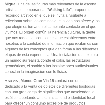
Música
Miguel
, una de las figuras más relevantes de la escena
artística contemporánea.
“Walking Life”
, propone un
Noticias
recorrido artístico en el que se invita al visitante a
reflexionar sobre los caminos que la vida nos ofrece y los
Tendencias
que elegimos tomar en el cambiante contexto en el que
vivimos. El origen común, la herencia cultural, la gente
Entrevistas
que nos rodea, las conexiones que establecemos entre
nosotros o la cantidad de información que recibimos son
Foodie
algunos de los conceptos que dan forma a las diferentes
etapas de esta experiencia. Una instalación que explora
Cultura
un mundo surrealista donde el color, las estructuras
geométricas, el sonido y las instalaciones audiovisuales
Mix
conectan la imaginación con lo físico.
series
A su vez,
Museo Gran Vía 15
contará con un espacio
dedicado a la venta de objetos de diferentes tipologías
Barras
con una gran carga de significados que trascienden lo
estético, aportando artesanía, calidad e identidad local
Del
para ofrecer un consumo accesible de productos