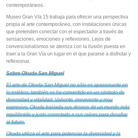
contemporáneos.
Mes
Museo Gran Vía 15 trabaja para ofrecer una perspectiva
Música
propia al arte contemporáneo, con instalaciones únicas
que pretenden conectar con el espectador a través de
sensaciones, emociones y reflexiones. Lejos de
convencionalismos se aterriza con la ilusión puesta en
traer a la Gran Vía un lugar en el que pararse a disfrutar y
reflexionar.
Sobre
Okuda
San Miguel
El arte de
Okuda
San Miguel no sólo es apasionante en
lo estético; también se ha convertido en un símbolo de
diversidad y vitalidad. Valiente, irreverente y muy
expresivo,
Okuda
traslada sus deseos de un mundo más
equilibrado y justo conectado a sus raíces para desafiar
al futuro.
Okuda
utiliza el arte para potenciar la diversidad y la