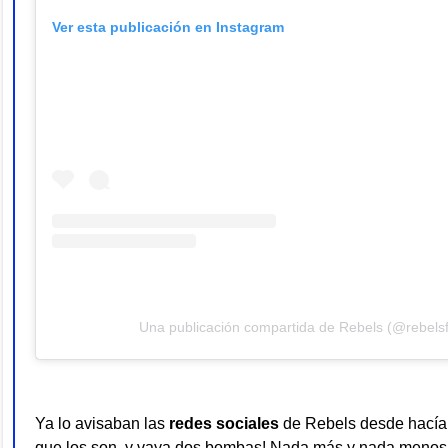
Ver esta publicación en Instagram
Una publicación compartida de Rebels (@rebelsf
Ya lo avisaban las
redes sociales
de Rebels desde hacía
que los son, y vaya dos bombas! Nada más y nada menos q