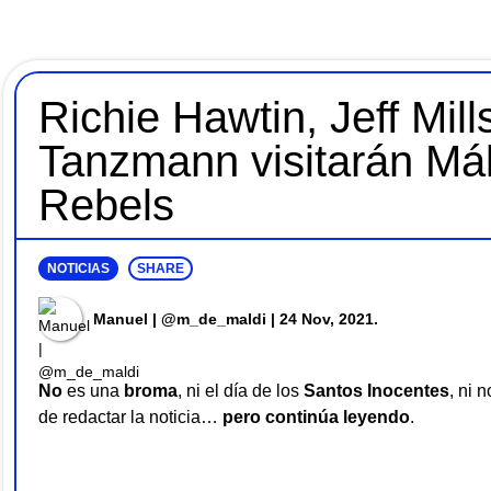
Richie Hawtin, Jeff Mill
Tanzmann visitarán Má
Rebels
NOTICIAS
SHARE
Manuel | @m_de_maldi
| 24 Nov, 2021.
No
es una
broma
, ni el día de los
Santos Inocentes
, ni 
de redactar la noticia…
pero continúa leyendo
.