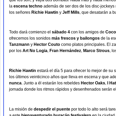
la
escena techno
además de ser dos de los disc-jockeys
los señores
Richie Hawtin
y
Jeff Mills
, que desatarán a b
Todo dará comienzo el
sábado 4
con los amigos de
Coco
ofrecernos los sonidos
más frescos y bailongos
de la es
Tanzmann
y
Hector Couto
como platos principales. El 
por los
Art No Logia
,
Fran Hernández
,
Marco Strous
, l
Richie Hawtin
estará el día 5 para ofrecer lo mejor de su 
los últimos veinticinco años que lleva en escena y que a
nunca
. Junto a él estarán los rebeldes
Hector Oaks
,
I Ha
jornada donde los ritmos rápidos y desenfrenados serán 
La misión de
despedir el puente
por todo lo alto será ta
a este
bienaventurado huracán festivalero
en la ciudad 