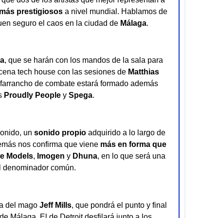
más prestigiosos
a nivel mundial. Hablamos de
uen seguro el caos en la ciudad de
Málaga
.
a
, que se harán con los mandos de la sala para
cena tech house con las sesiones de
Matthias
zafarrancho de combate estará formado además
os
Proudly People
y
Spega
.
sonido, un
sonido propio
adquirido a lo largo de
demás nos confirma que viene
más en forma que
te Models
,
Imogen
y
Dhuna
, en lo que será una
el denominador común.
rea del mago
Jeff Mills
, que pondrá el punto y final
de Málaga. El de Detroit desfilará junto a los