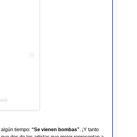
est)
 algún tiempo:
“Se vienen bombas”
. ¡Y tanto
ue dos de los artistas que mejor representan a