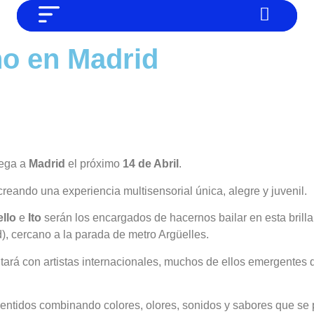
NO SOMOS CHAT GPT, PERO IGUAL
Noticias
no en Madrid
TAMBIÉN TE PODEMOS AYUDAR
Tendencias
Entrevistas
Foodie
Cultura
lega a
Madrid
el próximo
14 de Abril
.
Mix series
reando una experiencia multisensorial única, alegre y juvenil.
Barras Del Mes
ello
e
Ito
serán los encargados de hacernos bailar en esta brillan
id), cercano a la parada de metro Argüelles.
Música
tará con artistas internacionales, muchos de ellos emergentes 
sentidos combinando colores, olores, sonidos y sabores que se 