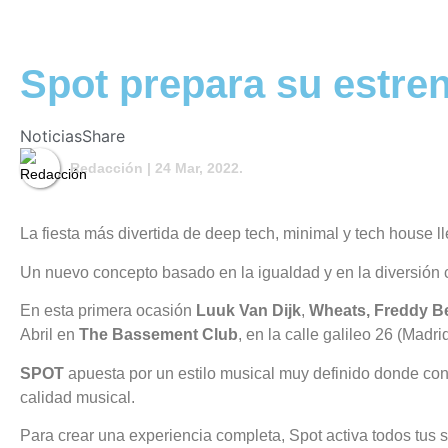
Spot prepara su estre
Noticias
Share
Redacción
| 24 Mar, 2022.
La fiesta más divertida de deep tech, minimal y tech house l
Un nuevo concepto basado en la igualdad y en la diversión c
En esta primera ocasión
Luuk Van Dijk
,
Wheats, Freddy B
Abril en
The Bassement Club
, en la calle galileo 26 (Madr
SPOT
apuesta por un estilo musical muy definido donde con
calidad musical.
Para crear una experiencia completa, Spot activa todos tus 