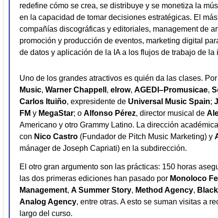
redefine cómo se crea, se distribuye y se monetiza la músi
en la capacidad de tomar decisiones estratégicas. El mást
compañías discográficas y editoriales, management de art
promoción y producción de eventos, marketing digital para
de datos y aplicación de la IA a los flujos de trabajo de la 
Uno de los grandes atractivos es quién da las clases. Po
Music
,
Warner Chappell
,
elrow
,
AGEDI–Promusicae
,
S
Carlos Ituiño
, expresidente de
Universal Music Spain
;
J
FM
y
MegaStar
; o
Alfonso Pérez
, director musical de
Al
Americano y otro Grammy Latino. La dirección académica
con
Nico Castro
(Fundador de Pitch Music Marketing) y
mánager de Joseph Capriati) en la subdirección.
El otro gran argumento son las prácticas: 150 horas ase
las dos primeras ediciones han pasado por
Monoloco Fes
Management
,
A Summer Story
,
Method Agency
,
Blac
Analog Agency
, entre otras. A esto se suman visitas a re
largo del curso.