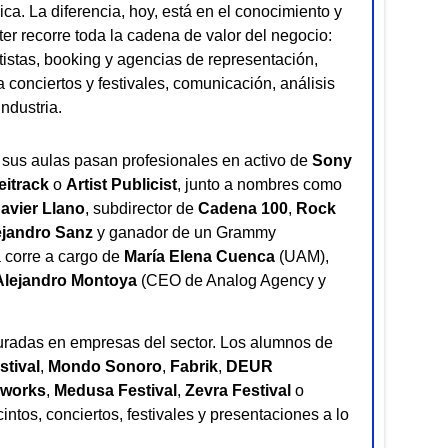
ca. La diferencia, hoy, está en el conocimiento y
er recorre toda la cadena de valor del negocio:
istas, booking y agencias de representación,
 conciertos y festivales, comunicación, análisis
industria.
r sus aulas pasan profesionales en activo de
Sony
eitrack
o
Artist Publicist
, junto a nombres como
avier Llano
, subdirector de
Cadena 100
,
Rock
ejandro Sanz
y ganador de un Grammy
 corre a cargo de
María Elena Cuenca
(UAM),
Alejandro Montoya
(CEO de Analog Agency y
guradas en empresas del sector. Los alumnos de
tival
,
Mondo Sonoro
,
Fabrik
,
DEUR
kworks
,
Medusa Festival
,
Zevra Festival
o
cintos, conciertos, festivales y presentaciones a lo