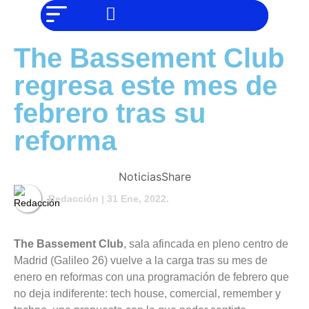
NO SOMOS
Noticias
CHAT GPT,
PERO IGUAL
Tendencias
TAMBIÉN TE
The Bassement Club
PODEMOS
AYUDAR
Entrevistas
regresa este mes de
Foodie
febrero tras su
Cultura
reforma
Mix
series
Noticias
Share
Barras
Redacción
| 31 Ene, 2022.
Del
Mes
Música
The Bassement Club
, sala afincada en pleno centro de
Madrid (Galileo 26) vuelve a la carga tras su mes de
enero en reformas con una programación de febrero que
no deja indiferente: tech house, comercial, remember y