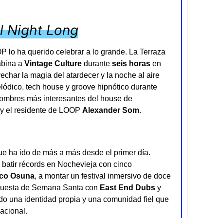
ll Night Long
 lo ha querido celebrar a lo grande. La Terraza
abina a
Vintage Culture
durante
seis horas
en
char la magia del atardecer y la noche al aire
elódico, tech house y groove hipnótico durante
nombres más interesantes del house de
y el residente de LOOP
Alexander Som
.
e ha ido de más a más desde el primer día.
batir récords en Nochevieja con cinco
co Osuna
, a montar un festival inmersivo de doce
opuesta de Semana Santa con
East End Dubs
y
do una identidad propia y una comunidad fiel que
acional.