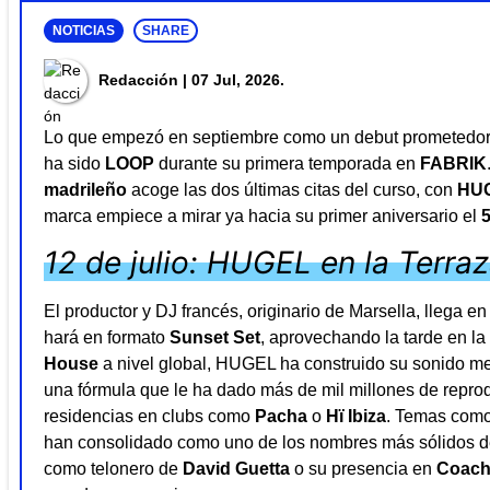
NOTICIAS
SHARE
Redacción
| 07 Jul, 2026.
Lo que empezó en septiembre como un debut prometedor 
ha sido
LOOP
durante su primera temporada en
FABRIK
madrileño
acoge las dos últimas citas del curso, con
HU
marca empiece a mirar ya hacia su primer aniversario el
12 de julio: HUGEL en la Terra
El productor y DJ francés, originario de Marsella, llega 
hará en formato
Sunset Set
, aprovechando la tarde en l
House
a nivel global, HUGEL ha construido su sonido mez
una fórmula que le ha dado más de mil millones de reprodu
residencias en clubs como
Pacha
o
Hï Ibiza
. Temas com
han consolidado como uno de los nombres más sólidos de
como telonero de
David Guetta
o su presencia en
Coach