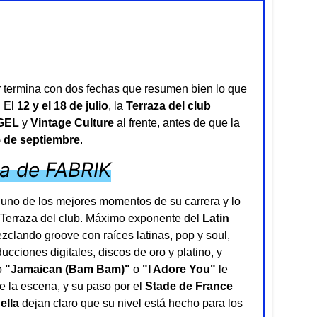
termina con dos fechas que resumen bien lo que
. El
12 y el 18 de julio
, la
Terraza del club
GEL
y
Vintage Culture
al frente, antes de que la
5 de septiembre
.
za de FABRIK
en uno de los mejores momentos de su carrera y lo
a Terraza del club. Máximo exponente del
Latin
clando groove con raíces latinas, pop y soul,
cciones digitales, discos de oro y platino, y
o
"Jamaican (Bam Bam)"
o
"I Adore You"
le
 la escena, y su paso por el
Stade de France
ella
dejan claro que su nivel está hecho para los