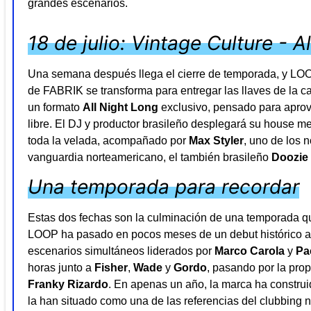
grandes escenarios.
18 de julio: Vintage Culture - A
Una semana después llega el cierre de temporada, y LOOP
de FABRIK se transforma para entregar las llaves de la c
un formato
All Night Long
exclusivo, pensado para aprove
libre. El DJ y productor brasileño desplegará su house m
toda la velada, acompañado por
Max Styler
, uno de los 
vanguardia norteamericano, el también brasileño
Doozie
Una temporada para recordar
Estas dos fechas son la culminación de una temporada qu
LOOP ha pasado en pocos meses de un debut histórico a 
escenarios simultáneos liderados por
Marco Carola
y
Pa
horas junto a
Fisher
,
Wade
y
Gordo
, pasando por la pr
Franky Rizardo
. En apenas un año, la marca ha construi
la han situado como una de las referencias del clubbing n