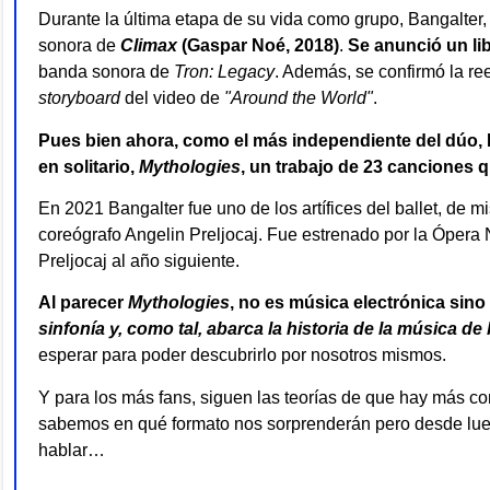
Durante la última etapa de su vida como grupo,
Bangalter,
sonora de
Climax
(Gaspar Noé, 2018)
.
Se anunció un lib
banda sonora de
Tron: Legacy
. Además,
se confirmó la re
storyboard
del video de
"Around the World"
.
Pues bien ahora, como el más independiente del dúo,
en solitario,
Mythologies
, un trabajo de 23 canciones qu
En 2021 Bangalter
fue uno de los artífices del ballet
, de m
coreógrafo Angelin Preljocaj. Fue estrenado por la Ópera
Preljocaj al año siguiente.
Al parecer
Mythologies
, no es música electrónica sino
sinfonía y, como tal, abarca la historia de la música de 
esperar para poder descubrirlo por nosotros mismos.
Y para los más fans, siguen las teorías de que hay más co
sabemos en qué formato nos sorprenderán pero desde lu
hablar…