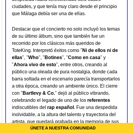
ciudades, y que tenía muy claro desde el principio
que Málaga debía ser una de ellas.
Destacar que el concierto no solo incluyó los temas
de su último álbum, sino que también fue un
recorrido por los clásicos más queridos de
ToteKing. Interpretó éxitos como "
Ni de ellos ni de
ellas
", "
Who
", "
Botines
", "
Como en casa
" y
"
Ahora vivo de esto
", entre otros, creando al
público una oleada de pura nostalgia, donde cada
barra soltada en el escenario parecía transportarlos
a otra época, creando un ambiente único. El cierre
con "
Bartlevy & Co.
" dejó al público vibrando,
celebrando el legado de uno de los
referentes
indiscutibles del
rap español
. Fue una despedida
inolvidable, a la altura del talento y trayectoria del
artista, que quedará grabada en la memoria de sus
ÚNETE A NUESTRA COMUNIDAD
fans.