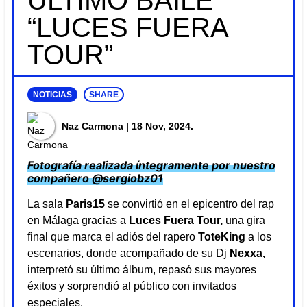
ÚLTIMO BAILE
“LUCES FUERA
TOUR”
NOTICIAS
SHARE
Naz Carmona
| 18 Nov, 2024.
Fotografía realizada íntegramente por nuestro
compañero
@sergiobz01
La sala
Paris15
se convirtió en el epicentro del rap
en Málaga gracias a
Luces Fuera Tour,
una gira
final que marca el adiós del rapero
ToteKing
a los
escenarios, donde acompañado de su Dj
Nexxa,
interpretó su último álbum, repasó sus mayores
éxitos y sorprendió al público con invitados
especiales.