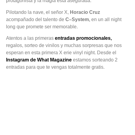
protagonista y la magia está asegurada.
Música
Pilotando la nave, el señor X,
Horacio Cruz
Noticias
acompañado del talento de
C–System,
en un all night
long que promete ser memorable.
Tendencias
Atentos a las primeras
entradas promocionales,
regalos, sorteo de vinilos y muchas sorpresas que nos
Entrevistas
esperan en esta primera X erie vinyl night. Desde el
Foodie
Instagram de What Magazine
estamos sorteando 2
entradas para que te vengas totalmente gratis.
Cultura
Mix
series
Barras
Del