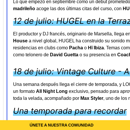
Lo que empezó en septiembre como un debut prometedor
madrileño
acoge las dos últimas citas del curso, con
HU
12 de julio: HUGEL en la Terr
El productor y DJ francés, originario de Marsella, llega
House
a nivel global, HUGEL ha construido su sonido mez
residencias en clubs como
Pacha
o
Hï Ibiza
. Temas co
como telonero de
David Guetta
o su presencia en
Coach
18 de julio: Vintage Culture - 
Una semana después llega el cierre de temporada, y LOOP
un formato
All Night Long
exclusivo, pensado para aprov
toda la velada, acompañado por
Max Styler
, uno de los
Una temporada para recordar
Estas dos fechas son la culminación de una temporada q
ÚNETE A NUESTRA COMUNIDAD