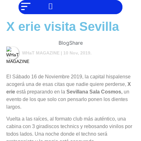
NO SOMOS
Noticias
CHAT GPT,
PERO IGUAL
TAMBIÉN TE
Tendencias
X erie visita Sevilla
PODEMOS
AYUDAR
Entrevistas
Blog
Share
Foodie
WHaT MAGAZINE
| 10 Nov, 2019.
Cultura
Mix
El Sábado 16 de Noviembre 2019, la capital hispalense
acogerá una de esas citas que nadie quiere perderse,
X
series
erie
está preparando en la
Sevillana Sala Cosmos,
un
evento de los que solo con pensarlo ponen los dientes
Barras
largos.
Del
Vuelta a las raíces, al formato club más auténtico, una
cabina con 3 giradiscos technics y rebosando vinilos por
Mes
todos lados. Una noche donde el techno será