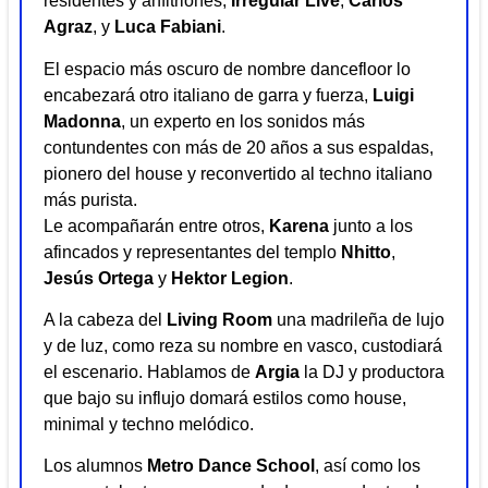
residentes y anfitriones,
Irregular
Live
,
Carlos
Agraz
, y
Luca
Fabiani
.
El espacio más oscuro de nombre dancefloor lo
encabezará otro italiano de garra y fuerza,
Luigi
Madonna
, un experto en los sonidos más
contundentes con más de 20 años a sus espaldas,
pionero del house y reconvertido al techno italiano
más purista.
Le acompañarán entre otros,
Karena
junto a los
afincados y representantes del templo
Nhitto
,
Jesús
Ortega
y
Hektor
Legion
.
A la cabeza del
Living
Room
una madrileña de lujo
y de luz, como reza su nombre en vasco, custodiará
el escenario. Hablamos de
Argia
la DJ y productora
que bajo su influjo domará estilos como house,
minimal y techno melódico.
Los alumnos
Metro
Dance School
, así como los