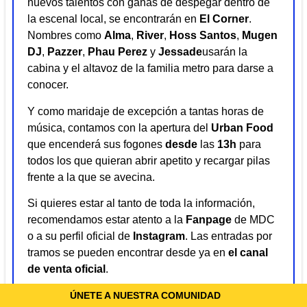
nuevos talentos con ganas de despegar dentro de
la escenal local, se encontrarán en
El
Corner
.
Nombres como
Alma
,
River
,
Hoss
Santos
,
Mugen
DJ
,
Pazzer
,
Phau
Perez
y
Jessade
usarán la
cabina y el altavoz de la familia
metro
para darse a
conocer.
Y como maridaje de excepción a tantas horas de
música, contamos con la apertura del
Urban
Food
que encenderá sus fogones
desde
las
13h
para
todos los que quieran abrir apetito y recargar pilas
frente a la que se avecina.
Si quieres estar al tanto de toda la información,
recomendamos estar atento a la
Fanpage
de MDC
o a su perfil oficial de
Instagram
. Las entradas por
tramos se pueden encontrar desde ya en
el canal
de venta oficial
.
ÚNETE A NUESTRA COMUNIDAD