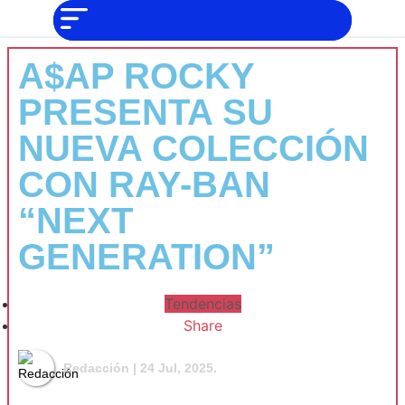
NO SOMOS
Noticias
CHAT GPT,
PERO IGUAL
Tendencias
TAMBIÉN TE
A$AP ROCKY
PODEMOS
AYUDAR
Entrevistas
PRESENTA SU
Foodie
NUEVA COLECCIÓN
Cultura
CON RAY-BAN
Mix
“NEXT
series
GENERATION”
Barras
Del
Mes
Tendencias
Música
Share
Redacción
| 24 Jul, 2025.