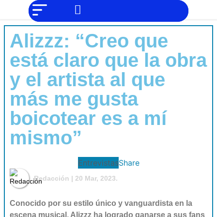
NO SOMOS
Noticias
CHAT GPT,
PERO IGUAL
Tendencias
TAMBIÉN TE
Alizzz: “Creo que
PODEMOS
AYUDAR
Entrevistas
está claro que la obra
Foodie
y el artista al que
Cultura
más me gusta
Mix
boicotear es a mí
series
mismo”
Barras
Del
Mes
Entrevistas
Share
Música
Redacción
| 20 Mar, 2023.
Conocido por su estilo único y vanguardista en la
escena musical, Alizzz ha logrado ganarse a sus fans