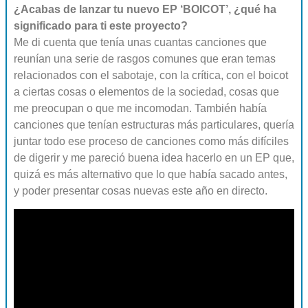
¿Acabas de lanzar tu nuevo EP ‘BOICOT’, ¿qué ha
significado para ti este proyecto?
Me di cuenta que tenía unas cuantas canciones que
reunían una serie de rasgos comunes que eran temas
relacionados con el sabotaje, con la crítica, con el boicot
a ciertas cosas o elementos de la sociedad, cosas que
me preocupan o que me incomodan. También había
canciones que tenían estructuras más particulares, quería
juntar todo ese proceso de canciones como más difíciles
de digerir y me pareció buena idea hacerlo en un EP que,
quizá es más alternativo que lo que había sacado antes,
y poder presentar cosas nuevas este año en directo.