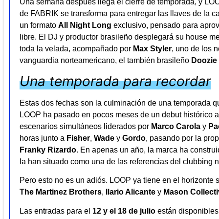
Una semana después llega el cierre de temporada, y LOOP
de FABRIK se transforma para entregar las llaves de la c
un formato
All Night Long
exclusivo, pensado para aprove
libre. El DJ y productor brasileño desplegará su house m
toda la velada, acompañado por
Max Styler
, uno de los 
vanguardia norteamericano, el también brasileño
Doozie
Una temporada para recordar
Estas dos fechas son la culminación de una temporada qu
LOOP ha pasado en pocos meses de un debut histórico a 
escenarios simultáneos liderados por
Marco Carola
y
Pa
horas junto a
Fisher
,
Wade
y
Gordo
, pasando por la pr
Franky Rizardo
. En apenas un año, la marca ha construi
la han situado como una de las referencias del clubbing n
Pero esto no es un adiós. LOOP ya tiene en el horizonte 
The Martinez Brothers
,
Ilario Alicante
y
Mason Collecti
Las entradas para el
12 y el 18 de julio
están disponibles 