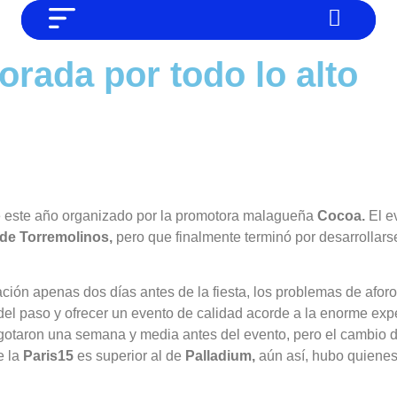
NO SOMOS CHAT GPT, PERO IGUAL
Noticias
rada por todo lo alto
TAMBIÉN TE PODEMOS AYUDAR
Tendencias
Entrevistas
Foodie
Cultura
de este año organizado por la promotora malagueña
Cocoa.
El e
Mix series
 de Torremolinos,
pero que finalmente terminó por desarrollars
Barras Del Mes
ción apenas dos días antes de la fiesta, los problemas de aforo
Música
 del paso y ofrecer un evento de calidad acorde a la enorme ex
otaron una semana y media antes del evento, pero el cambio de
e la
Paris15
es superior al de
Palladium,
aún así, hubo quienes