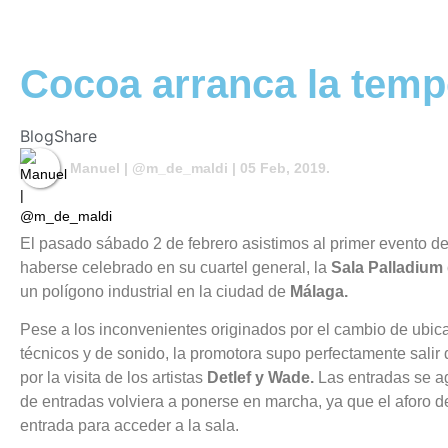
Cocoa arranca la tempo
Blog
Share
Manuel | @m_de_maldi
| 05 Feb, 2019.
El pasado sábado 2 de febrero asistimos al primer evento 
haberse celebrado en su cuartel general, la
Sala Palladium
un polígono industrial en la ciudad de
Málaga.
Pese a los inconvenientes originados por el cambio de ubica
técnicos y de sonido, la promotora supo perfectamente salir
por la visita de los artistas
Detlef y Wade.
Las entradas se ag
de entradas volviera a ponerse en marcha, ya que el aforo d
entrada para acceder a la sala.