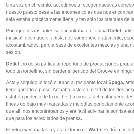
Una vez en el recinto, accedimos a recoger nuestras corresp
nuestro puesto pese a las enormes colas que nos encontram
sala estaba prácticamente llena, y tan solo los laterales de 
Por aquellos instantes se encontraba en cabina
Detlef,
artis
musical, decir que el artista nos sorprendió gratamente, es
acostumbrados, pero a base de excelentes mezclas y una nota
sesión.
Detlef
tiró de su particular repertorio de producciones prop
todo un torbellino, sin perder el sentido del Groove en ning
Acto y seguido le tocó el turno al residente local
Spega,
arti
tiene ganado a pulso. Actuaba justo en mitad de los dos peso
eslabón perfecto de la noche. La música del malagueño des
líneas de bajo muy marcadas y melodías perfectamente acomp
que allí nos encontrábamos y era fácil adivinar la sonrisa 
que para los acreditados de prensa.
El reloj marcaba las 5 y era el turno de
Wade.
Podríamos defin