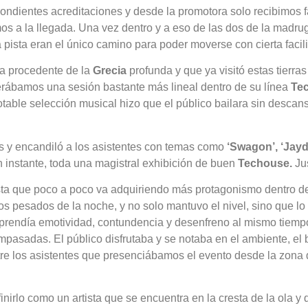
ondientes acreditaciones y desde la promotora solo recibimos f
os a la llegada. Una vez dentro y a eso de las dos de la mad
la pista eran el único camino para poder moverse con cierta facil
ta procedente de la
Grecia
profunda y que ya visitó estas tierra
perábamos una sesión bastante más lineal dentro de su línea
Te
ble selección musical hizo que el público bailara sin descanso
ias y encandiló a los asistentes con temas como
‘Swagon’, ‘Jayd
ún instante, toda una magistral exhibición de buen
Techouse.
Jus
sta que poco a poco va adquiriendo más protagonismo dentro d
s pesados de la noche, y no solo mantuvo el nivel, sino que lo 
prendía emotividad, contundencia y desenfreno al mismo tiemp
asadas. El público disfrutaba y se notaba en el ambiente, el 
entre los asistentes que presenciábamos el evento desde la zon
irlo como un artista que se encuentra en la cresta de la ola y 