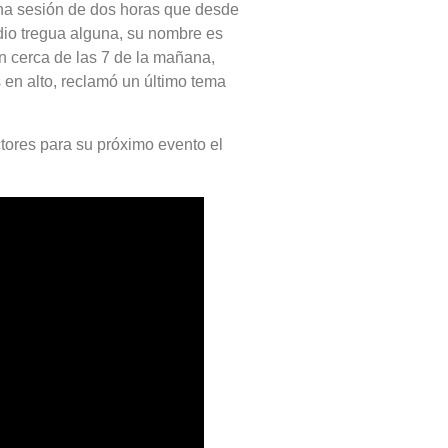
 una sesión de dos horas que desde
o dio tregua alguna, su nombre es
on cerca de las 7 de la mañana,
s en alto, reclamó un último tema
ctores para su próximo evento el