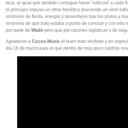
toca, al igual que también consigue hacer ‘sold out’ a cada 
el principio impuso un ritmo frenético (haciendo un símil fut
sinónimo de fiesta, energía y desenfreno tras los platos y m
sinónimo de que todo estaba a punto de concluir y con ello n
por parte de
Wade
pero que por razones logísticas y de segu
Agradecer a
Cocoa Music
el buen trato recibido y en espec
día 16 de marzo para el que dentro de muy poco saldrán no