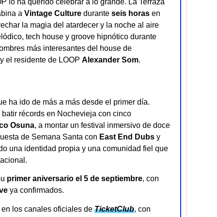
 lo ha querido celebrar a lo grande. La Terraza
abina a
Vintage Culture
durante
seis horas
en
char la magia del atardecer y la noche al aire
elódico, tech house y groove hipnótico durante
nombres más interesantes del house de
y el residente de LOOP
Alexander Som
.
e ha ido de más a más desde el primer día.
batir récords en Nochevieja con cinco
co Osuna
, a montar un festival inmersivo de doce
opuesta de Semana Santa con
East End Dubs
y
do una identidad propia y una comunidad fiel que
acional.
su
primer aniversario el 5 de septiembre
, con
ve
ya confirmados.
en los canales oficiales de
TicketClub
, con