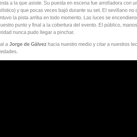
fiesta a la que asiste. Su puesta en escena fue arrolladora con
bolístico) y que pocas veces bajó durante su set. El sevillano n
antuvo la pista arriba en todo momento. Las luces se encendier
uestro punto y final a la cobertura del evento. El público, mano
ridad nunca pudo llegar a pinchar.
ial a
Jorge de Gálvez
hacia nuestro medio y citar a nuestros le
vedades.