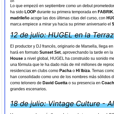
Lo que empezó en septiembre como un debut prometedor 
ha sido
LOOP
durante su primera temporada en
FABRIK
madrileño
acoge las dos últimas citas del curso, con
HU
marca empiece a mirar ya hacia su primer aniversario el
12 de julio: HUGEL en la Terra
El productor y DJ francés, originario de Marsella, llega 
hará en formato
Sunset Set
, aprovechando la tarde en l
House
a nivel global, HUGEL ha construido su sonido mez
una fórmula que le ha dado más de mil millones de reprodu
residencias en clubs como
Pacha
o
Hï Ibiza
. Temas com
han consolidado como uno de los nombres más sólidos de
como telonero de
David Guetta
o su presencia en
Coach
grandes escenarios.
18 de julio: Vintage Culture - A