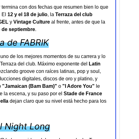
termina con dos fechas que resumen bien lo que
. El
12 y el 18 de julio
, la
Terraza del club
GEL
y
Vintage Culture
al frente, antes de que la
5 de septiembre
.
za de FABRIK
en uno de los mejores momentos de su carrera y lo
a Terraza del club. Máximo exponente del
Latin
clando groove con raíces latinas, pop y soul,
cciones digitales, discos de oro y platino, y
o
"Jamaican (Bam Bam)"
o
"I Adore You"
le
 la escena, y su paso por el
Stade de France
ella
dejan claro que su nivel está hecho para los
ll Night Long