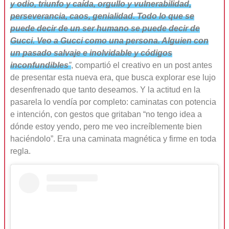
y odio, triunfo y caída, orgullo y vulnerabilidad,
perseverancia, caos, genialidad. Todo lo que se
puede decir de un ser humano se puede decir de
Gucci. Veo a Gucci como una persona. Alguien con
un pasado salvaje e inolvidable y códigos
inconfundibles
”
, compartió el creativo en un post antes
de presentar esta nueva era, que busca explorar ese lujo
desenfrenado que tanto deseamos. Y la actitud en la
pasarela lo vendía por completo: caminatas con potencia
e intención, con gestos que gritaban “no tengo idea a
dónde estoy yendo, pero me veo increíblemente bien
haciéndolo”. Era una caminata magnética y firme en toda
regla.