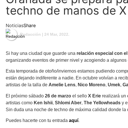
techno de manos de X 
Noticias
Share
Redacción
| 24 Mar, 2022.
Si hay una ciudad que guarde una
relación especial con 
organizando eventos de primer nivel y acogiendo a algunos d
Esta temporada de otoño/inviernos estamos pudiendo comp
están dejando indiferente a nadie. En octubre volvían a recib
artistas de la talla de
Amelie Lens
,
Nico Moreno
,
Umek
,
Ga
El próximo sábado
26 de marzo
el sello
X Erie
realizará un 
artistas como
Ken Ishii
,
Shlomi Aber
,
The Yellowheads
y e
Sin duda una noche de techno de máxima calidad donde la du
Puedes hacerte con tu entrada
aquí
.