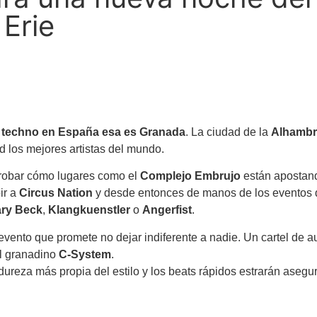
Erie
el techno en España esa es Granada
. La ciudad de la
Alhambr
 los mejores artistas del mundo.
robar cómo lugares como el
Complejo Embrujo
están apostand
ir a
Circus Nation
y desde entonces de manos de los eventos
ry Beck
,
Klangkuenstler
o
Angerfist
.
evento que promete no dejar indiferente a nadie. Un cartel de a
l granadino
C-System
.
reza más propia del estilo y los beats rápidos estrarán asegu