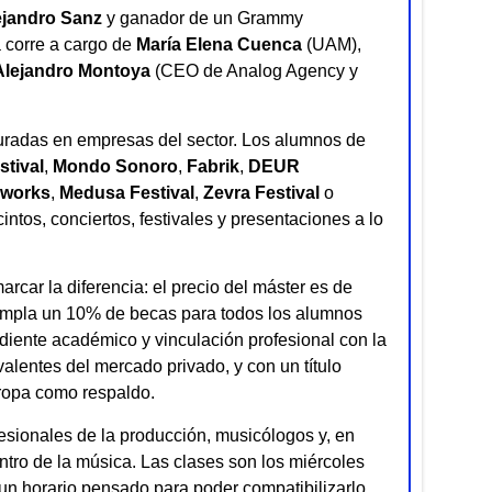
ejandro Sanz
y ganador de un Grammy
 corre a cargo de
María Elena Cuenca
(UAM),
Alejandro Montoya
(CEO de Analog Agency y
guradas en empresas del sector. Los alumnos de
tival
,
Mondo Sonoro
,
Fabrik
,
DEUR
kworks
,
Medusa Festival
,
Zevra Festival
o
cintos, conciertos, festivales y presentaciones a lo
arcar la diferencia: el precio del máster es de
templa un 10% de becas para todos los alumnos
diente académico y vinculación profesional con la
valentes del mercado privado, y con un título
ropa como respaldo.
fesionales de la producción, musicólogos y, en
entro de la música. Las clases son los miércoles
 un horario pensado para poder compatibilizarlo