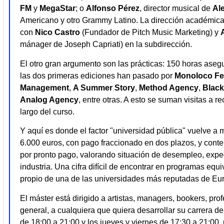
FM
y
MegaStar
; o
Alfonso Pérez
, director musical de
Al
Americano y otro Grammy Latino. La dirección académica
con
Nico Castro
(Fundador de Pitch Music Marketing) y
mánager de Joseph Capriati) en la subdirección.
El otro gran argumento son las prácticas: 150 horas ase
las dos primeras ediciones han pasado por
Monoloco Fes
Management
,
A Summer Story
,
Method Agency
,
Blac
Analog Agency
, entre otras. A esto se suman visitas a re
largo del curso.
Y aquí es donde el factor "universidad pública" vuelve a m
6.000 euros, con pago fraccionado en dos plazos, y con
por pronto pago, valorando situación de desempleo, expe
industria. Una cifra difícil de encontrar en programas equi
propio de una de las universidades más reputadas de Eu
El máster está dirigido a artistas, managers, bookers, pro
general, a cualquiera que quiera desarrollar su carrera d
de 18:00 a 21:00 y los jueves y viernes de 17:30 a 21:00,