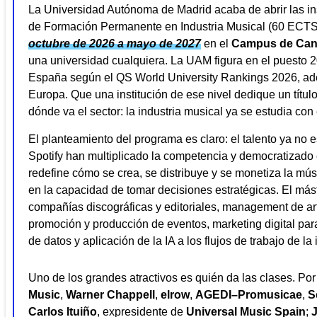
La Universidad Autónoma de Madrid acaba de abrir las ins
de Formación Permanente en Industria Musical (60 ECTS
octubre de 2026 a mayo de 2027
en el
Campus de Can
una universidad cualquiera. La UAM figura en el puesto 2
España según el QS World University Rankings 2026, ade
Europa. Que una institución de ese nivel dedique un títu
dónde va el sector: la industria musical ya se estudia co
El planteamiento del programa es claro: el talento ya no 
Spotify han multiplicado la competencia y democratizado el
redefine cómo se crea, se distribuye y se monetiza la músi
en la capacidad de tomar decisiones estratégicas. El mást
compañías discográficas y editoriales, management de art
promoción y producción de eventos, marketing digital para
de datos y aplicación de la IA a los flujos de trabajo de la 
Uno de los grandes atractivos es quién da las clases. Po
Music
,
Warner Chappell
,
elrow
,
AGEDI–Promusicae
,
S
Carlos Ituiño
, expresidente de
Universal Music Spain
;
J