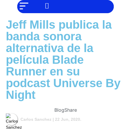
NO SOMOS
Noticias
CHAT GPT,
PERO IGUAL
Tendencias
TAMBIÉN TE
Jeff Mills publica la
PODEMOS
AYUDAR
Entrevistas
banda sonora
Foodie
alternativa de la
Cultura
película Blade
Mix
Runner en su
series
podcast Universe By
Barras
Del
Night
Mes
Música
Blog
Share
Carlos Sanchez
| 22 Jun, 2020.