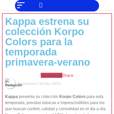
NO SOMOS
Noticias
CHAT GPT,
PERO IGUAL
Tendencias
TAMBIÉN TE
Kappa estrena su
PODEMOS
AYUDAR
Entrevistas
colección Korpo
Foodie
Colors para la
Cultura
temporada
Mix
primavera-verano
series
Barras
Del
Tendencias
Share
Mes
Redacción
| 12 Abr, 2023.
Música
Kappa
presenta su colección
Korpo Colors
para esta
temporada, prendas básicas e imprescindibles para los
que buscan confort, calidad y comodidad en el día a día.