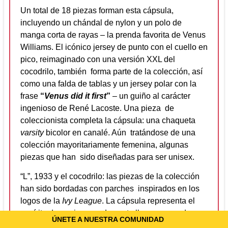
Un total de 18 piezas forman esta cápsula,
incluyendo un chándal de nylon y un polo de
manga corta de rayas – la prenda favorita de Venus
Williams. El icónico jersey de punto con el cuello en
pico, reimaginado con una versión XXL del
cocodrilo, también forma parte de la colección, así
como una falda de tablas y un jersey polar con la
frase
“
Venus did it first
”
– un guiño al carácter
ingenioso de René Lacoste. Una pieza de
coleccionista completa la cápsula: una chaqueta
varsity
bicolor en canalé. Aún tratándose de una
colección mayoritariamente femenina, algunas
piezas que han sido diseñadas para ser unisex.
“L”, 1933 y el cocodrilo: las piezas de la colección
han sido bordadas con parches inspirados en los
logos de la
Ivy League
. La cápsula representa el
espíritu de equipo que Lacoste lleva apoyando
ÚNETE A NUESTRA COMUNIDAD
desde su fundación hace 90 años.