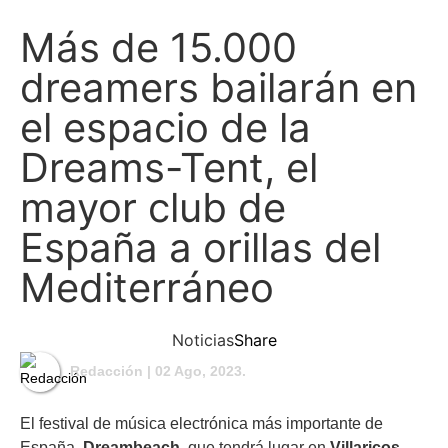
Más de 15.000
dreamers bailarán en
el espacio de la
Dreams-Tent, el
mayor club de
España a orillas del
Mediterráneo
Noticias
Share
Redacción
| 02 Ago, 2023.
El festival de música electrónica más importante de
España,
Dreambeach
, que tendrá lugar en
Villaricos-