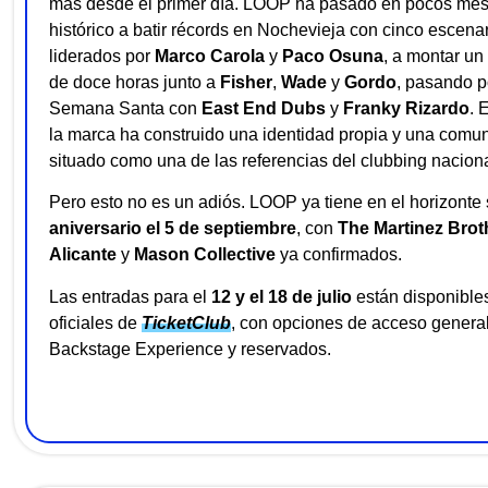
más desde el primer día. LOOP ha pasado en pocos mes
histórico a batir récords en Nochevieja con cinco escena
liderados por
Marco Carola
y
Paco Osuna
, a montar un 
de doce horas junto a
Fisher
,
Wade
y
Gordo
, pasando p
Semana Santa con
East End Dubs
y
Franky Rizardo
. 
la marca ha construido una identidad propia y una comun
situado como una de las referencias del clubbing naciona
Pero esto no es un adiós. LOOP ya tiene en el horizonte
aniversario el 5 de septiembre
, con
The Martinez Brot
Alicante
y
Mason Collective
ya confirmados.
Las entradas para el
12 y el 18 de julio
están disponible
oficiales de
TicketClub
, con opciones de acceso general
Backstage Experience y reservados.