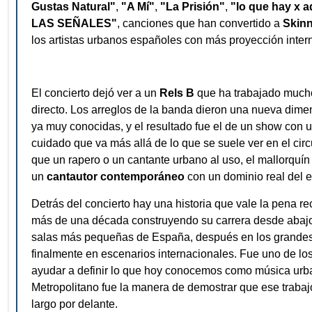
Gustas Natural"
,
"A Mí"
,
"La Prisión"
,
"lo que hay x a
LAS SEÑALES"
, canciones que han convertido a
Skinn
los artistas urbanos españoles con más proyección inter
El concierto dejó ver a un
Rels B
que ha trabajado mucho
directo. Los arreglos de la banda dieron una nueva dim
ya muy conocidas, y el resultado fue el de un show con
cuidado que va más allá de lo que se suele ver en el cir
que un rapero o un cantante urbano al uso, el mallorquí
un
cantautor contemporáneo
con un dominio real del e
Detrás del concierto hay una historia que vale la pena re
más de una década construyendo su carrera desde abajo
salas más pequeñas de España, después en los grandes 
finalmente en escenarios internacionales. Fue uno de lo
ayudar a definir lo que hoy conocemos como música urba
Metropolitano fue la manera de demostrar que ese trabajo
largo por delante.