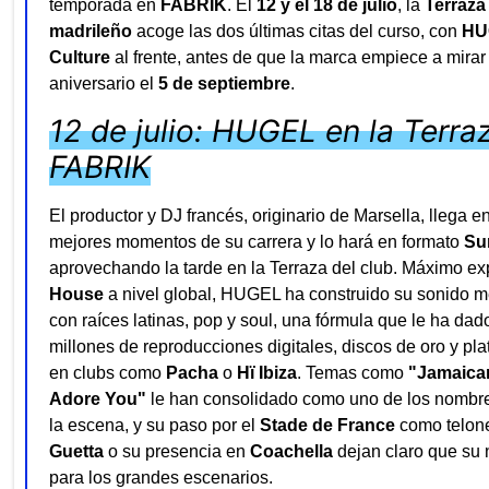
temporada en
FABRIK
. El
12 y el 18 de julio
, la
Terraza
madrileño
acoge las dos últimas citas del curso, con
HU
Culture
al frente, antes de que la marca empiece a mirar
aniversario el
5 de septiembre
.
12 de julio: HUGEL en la Terra
FABRIK
El productor y DJ francés, originario de Marsella, llega e
mejores momentos de su carrera y lo hará en formato
Su
aprovechando la tarde en la Terraza del club. Máximo e
House
a nivel global, HUGEL ha construido su sonido 
con raíces latinas, pop y soul, una fórmula que le ha da
millones de reproducciones digitales, discos de oro y pla
en clubs como
Pacha
o
Hï Ibiza
. Temas como
"Jamaica
Adore You"
le han consolidado como uno de los nombr
la escena, y su paso por el
Stade de France
como telon
Guetta
o su presencia en
Coachella
dejan claro que su 
para los grandes escenarios.