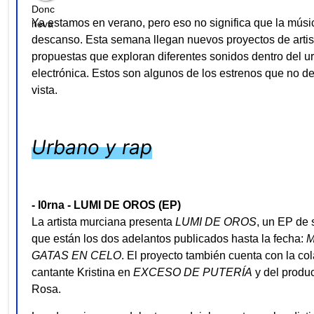
Ya estamos en verano, pero eso no significa que la músi
descanso. Esta semana llegan nuevos proyectos de artis
propuestas que exploran diferentes sonidos dentro del u
electrónica. Estos son algunos de los estrenos que no d
vista.
Urbano y rap
- l0rna - LUMI DE OROS (EP)
La artista murciana presenta
LUMI DE OROS
, un EP de 
que están los dos adelantos publicados hasta la fecha:
GATAS EN CELO
. El proyecto también cuenta con la co
cantante Kristina en
EXCESO DE PUTERÍA
y del produc
Rosa.