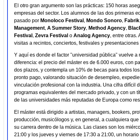
El otro gran argumento son las prácticas: 150 horas ase
empresas del sector. Los alumnos de las dos primeras e
pasado por
Monoloco Festival
,
Mondo Sonoro
,
Fabrik
Management
,
A Summer Story
,
Method Agency
,
Blac
Festival
,
Zevra Festival
o
Analog Agency
, entre otras
visitas a recintos, conciertos, festivales y presentaciones 
Y aquí es donde el factor "universidad pública" vuelve a 
diferencia: el precio del máster es de 6.000 euros, con 
dos plazos, y contempla un 10% de becas para todos lo
pronto pago, valorando situación de desempleo, expedi
vinculación profesional con la industria. Una cifra difícil
programas equivalentes del mercado privado, y con un tí
de las universidades más reputadas de Europa como res
El máster está dirigido a artistas, managers, bookers, pro
producción, musicólogos y, en general, a cualquiera que 
su carrera dentro de la música. Las clases son los miérc
21:00 y los jueves y viernes de 17:30 a 21:00, un horari