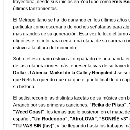
trayectoria, desde sus inicios en YouTube como
Rels Be
últimos lanzamientos.
El Metropolitano se ha ido ganando en los últimos años 
particular como escenario de noches señaladas para algu
más grandes de su generación. Esta vez le tocó el turno 
eligió este recinto para cerrar una etapa de su carrera c
estuvo a la altura del momento.
Sobre el escenario estuvo acompañado de una banda en
de las colaboraciones más representativas de su trayect
Dollar
,
J Abecia
,
Maikel de la Calle
y
Recycled J
se su
que Rels ha querido que marque el punto final de un cap
su historia.
El setlist recorrió las distintas facetas de su música con b
Arrancó por sus primeras canciones,
"Reika de Pikas"
,
"Weed Coast"
, los temas que le pusieron en el mapa de
español,
"Un Rodeoooo"
,
"AfroLOVA"
,
"SONRÍE <3"
"TU VAS SIN (fav)"
, y fue llegando hasta los trabajos m