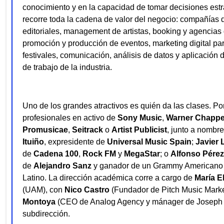
conocimiento y en la capacidad de tomar decisiones estr
recorre toda la cadena de valor del negocio: compañías d
editoriales, management de artistas, booking y agencias
promoción y producción de eventos, marketing digital par
festivales, comunicación, análisis de datos y aplicación de
de trabajo de la industria.
Uno de los grandes atractivos es quién da las clases. P
profesionales en activo de
Sony Music
,
Warner Chappe
Promusicae
,
Seitrack
o
Artist Publicist
, junto a nomb
Ituiño
, expresidente de
Universal Music Spain
;
Javier 
de
Cadena 100
,
Rock FM
y
MegaStar
; o
Alfonso Pérez
de
Alejandro Sanz
y ganador de un Grammy Americano
Latino. La dirección académica corre a cargo de
María E
(UAM), con
Nico Castro
(Fundador de Pitch Music Marke
Montoya
(CEO de Analog Agency y mánager de Joseph C
subdirección.