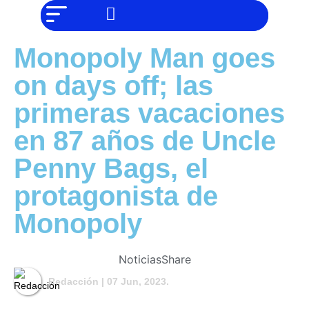
NO SOMOS
Noticias
CHAT GPT,
PERO IGUAL
Tendencias
TAMBIÉN TE
Monopoly Man goes
PODEMOS
AYUDAR
Entrevistas
on days off; las
Foodie
primeras vacaciones
Cultura
en 87 años de Uncle
Mix
Penny Bags, el
series
protagonista de
Barras
Del
Monopoly
Mes
Música
Noticias
Share
Redacción
| 07 Jun, 2023.