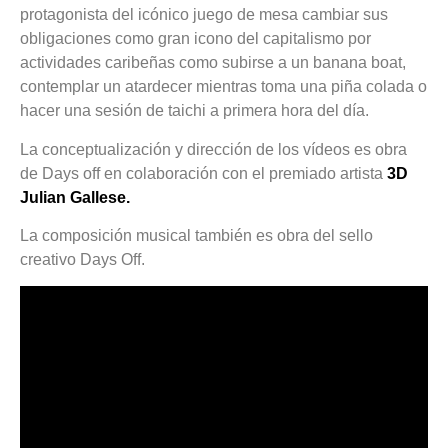
protagonista del icónico juego de mesa cambiar sus
obligaciones como gran icono del capitalismo por
actividades caribeñas como subirse a un banana boat,
contemplar un atardecer mientras toma una piña colada o
hacer una sesión de taichi a primera hora del día.
La conceptualización y dirección de los vídeos es obra
de Days off en colaboración con el premiado artista
3D
Julian Gallese.
La composición musical también es obra del sello
creativo Days Off.