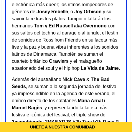
electrónica más queer; los ritmos rompedores de
géneros de
Josey Rebelle
, o
Joy Orbison
y su
savoir faire tras los platos. Tampoco faltarán los
hermanos
Tom y Ed Russell aka Overmono
con
sus saltos del techno al garage o al jungle, el festín
de sonidos de Ross from Friends en su faceta más
live y la paz y buena vibra inherentes a los sonidos
latinos de Dinamarca. También se suman el
cuarteto británico
Crawlers
y el malagueño
apasionado del soul y el hip hop
La Vida de Jaime
.
Además del australiano
Nick Cave
&
The Bad
Seeds
, se suman a la segunda jornada del festival
ya imprescindible en la agenda de este verano, el
onírico directo de los catalanes
Maria Arnal i
Marcel Bagès
, y representando la faceta más
festiva e icónica del festival, el triple show de
2manyfriends:
2MANYDJS b2b Tiga b2b Dave P
.
ÚNETE A NUESTRA COMUNIDAD
En lugar de los previamente anunciados Soulwax,