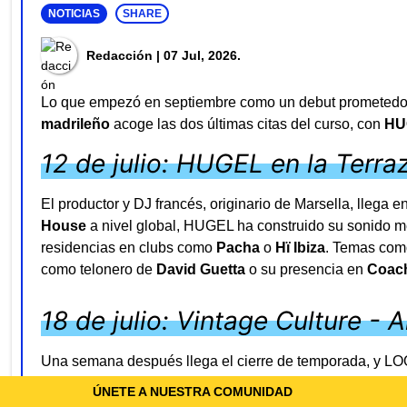
NOTICIAS
SHARE
Redacción
| 07 Jul, 2026.
Lo que empezó en septiembre como un debut prometedor
madrileño
acoge las dos últimas citas del curso, con
HU
12 de julio: HUGEL en la Terr
El productor y DJ francés, originario de Marsella, llega
House
a nivel global, HUGEL ha construido su sonido mez
residencias en clubs como
Pacha
o
Hï Ibiza
. Temas co
como telonero de
David Guetta
o su presencia en
Coach
18 de julio: Vintage Culture - 
Una semana después llega el cierre de temporada, y LOOP
un formato
All Night Long
exclusivo, pensado para aprov
ÚNETE A NUESTRA COMUNIDAD
toda la velada, acompañado por
Max Styler
, uno de los