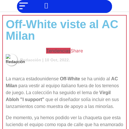
NO SOMOS
Noticias
CHAT GPT,
PERO IGUAL
Tendencias
TAMBIÉN TE
Off-White viste al AC
PODEMOS
AYUDAR
Entrevistas
Milan
Foodie
Cultura
Tendencias
Share
Redacción
| 10 Oct, 2022.
Mix
series
Barras
La marca estadounidense
Off-White
se ha unido al
AC
Del
Milan
para vestir al equipo italiano fuera de los terrenos
Mes
de juego. La colección ha seguido el lema de
Virgil
Abloh
"I support"
que el diseñador solía incluir en sus
Música
lanzamientos como muestra de apoyo a las minorías.
De momento, ya hemos podido ver la chaqueta que esta
luciendo el equipo como ropa de calle que ha enamorado